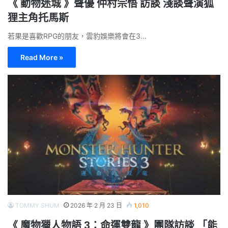
《 動物迷城 》聲優 仲村宗悟 訪談 淺談聲演狐
狸主角托馬斯
若果是喜歡RPG的朋友，雲豹娛樂將會在3…
Read More »
TOMMY SHUM
2026 年 2 月 23 日
1,010
《 魔物獵人物語 3：命運雙龍 》團隊訪談 「能