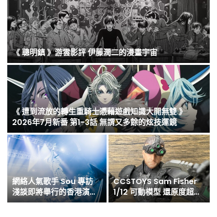
來
《 聰明鎮 》游雲影評 伊藤潤二的漫畫宇宙
第
《 遭到流放的轉生重騎士憑藉遊戲知識大開無雙 》
2026年7月新番 第1-3話 無謂又多餘的炫技運鏡
網絡人氣歌手 Sou 專訪
CCSTOYS Sam Fisher
朗
淺談即將舉行的香港演唱
1/12 可動模型 還原度超高
會
的潛行者