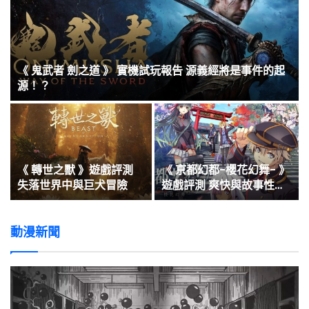
話
《 鬼武者 劍之道 》 實機試玩報告 源義經將是事件的起
源！？
《 轉世之獸 》遊戲評測
《 亰都幻都-櫻花幻舞- 》
失落世界中與巨犬冒險
遊戲評測 爽快與故事性兼
備之作
動漫新聞