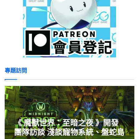
專題訪問
《 魔獸世界：至暗之夜 》開發
團隊訪談 淺談寵物系統、盤蛇島