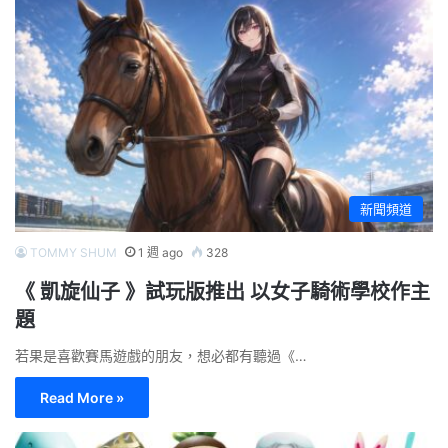
新聞頻道
TOMMY SHUM
1 週 ago
328
《 凱旋仙子 》試玩版推出 以女子騎術學校作主
題
若果是喜歡賽馬遊戲的朋友，想必都有聽過《…
Read More »