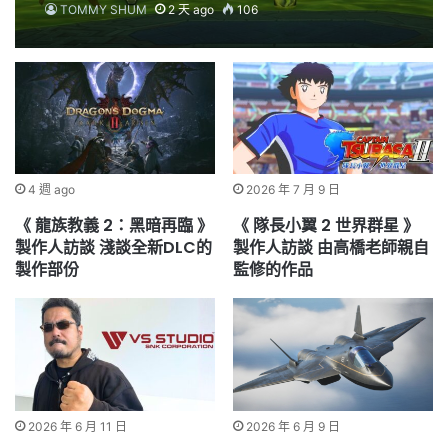
新劇情
TOMMY SHUM
2 天 ago
106
4 週 ago
2026 年 7 月 9 日
《 龍族教義 2：黑暗再臨 》
《 隊長小翼 2 世界群星 》
製作人訪談 淺談全新DLC的
製作人訪談 由高橋老師親自
製作部份
監修的作品
2026 年 6 月 11 日
2026 年 6 月 9 日