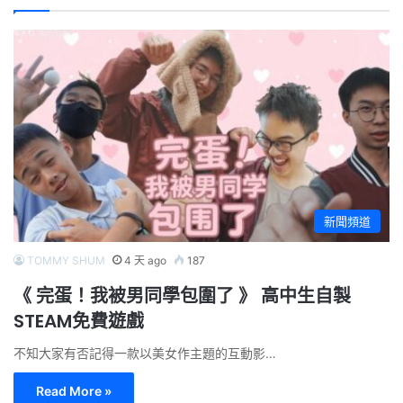
新聞頻道
TOMMY SHUM
4 天 ago
187
《 完蛋！我被男同學包圍了 》 高中生自製
STEAM免費遊戲
不知大家有否記得一款以美女作主題的互動影…
Read More »