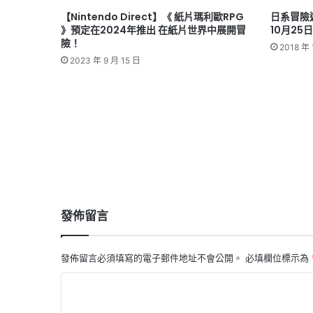
【Nintendo Direct】《 紙片瑪利歐RPG
日系冒險
》預定在2024年推出 在紙片世界中展開冒
10月2
險！
2018 年 
2023 年 9 月 15 日
發佈留言
發佈留言必須填寫的電子郵件地址不會公開。
必填欄位標示為
留
言