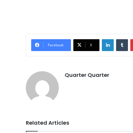
LinkedIn
Tu
Facebook
X
Quarter Quarter
Related Articles