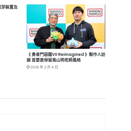
支援藍芽裝置及
《 勇者鬥惡龍VII Reimagined 》製作人訪
談 首要是保留鳥山明老師風格
2026 年 2 月 4 日