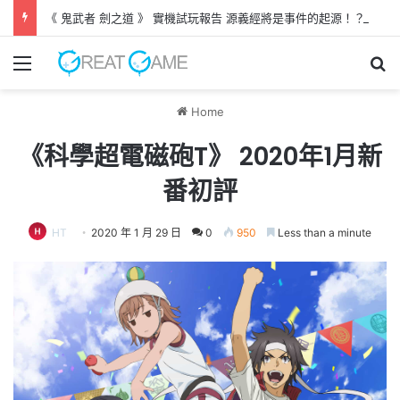
《 鬼武者 劍之道 》 實機試玩報告 源義經將是事件的起源！？
Menu
Se
Home
《科學超電磁砲T》 2020年1月新
番初評
HT
2020 年 1 月 29 日
0
950
Less than a minute