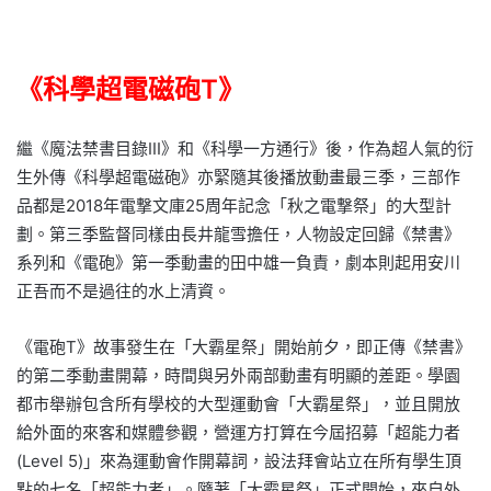
《科學超電磁砲T》
繼《魔法禁書目錄III》和《科學一方通行》後，作為超人氣的衍
生外傳《科學超電磁砲》亦緊隨其後播放動畫最三季，三部作
品都是2018年電撃文庫25周年記念「秋之電撃祭」的大型計
劃。第三季監督同樣由長井龍雪擔任，人物設定回歸《禁書》
系列和《電砲》第一季動畫的田中雄一負責，劇本則起用安川
正吾而不是過往的水上清資。
《電砲T》故事發生在「大霸星祭」開始前夕，即正傳《禁書》
的第二季動畫開幕，時間與另外兩部動畫有明顯的差距。學園
都市舉辦包含所有學校的大型運動會「大霸星祭」，並且開放
給外面的來客和媒體參觀，營運方打算在今屆招募「超能力者
(Level 5)」來為運動會作開幕詞，設法拜會站立在所有學生頂
點的七名「超能力者」。隨著「大霸星祭」正式開始，來自外