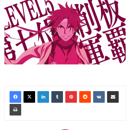
LinkedIn
Tumblr
Pinterest
Reddit
VKontakte
Share via Email
Print