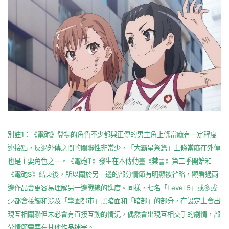
別註1：《電砲》登場的角色不少都與正傳的男主角上條當麻有一定程度
連接點，反過外傳之間的關聯性非常少，「大霸星祭篇」上條當麻在外傳
也是主要角色之一。《電砲T》發生在本傳動畫《禁書》第二季開始和
《電砲S》結束後，所以關於另一邊的部分情節有明顯被省略，觀看過兩
邊作品會更容易理解另一邊戰線的進度。同樣，七名「Level 5」或多或
少都會接觸和涉及「學園都市」黑暗面和「暗部」的部分，在設定上會出
現互相關聯但未必會有直接互動的情況，偶然會出現互相交手的劇情，部
分情節需要在其他作品補完。