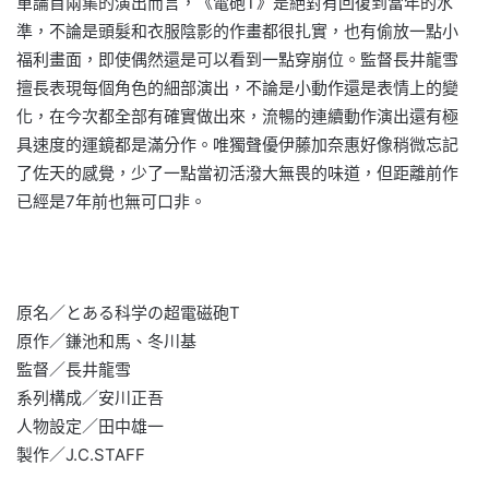
單論首兩集的演出而言，《電砲T》是絕對有回復到當年的水
準，不論是頭髮和衣服陰影的作畫都很扎實，也有偷放一點小
福利畫面，即使偶然還是可以看到一點穿崩位。監督長井龍雪
擅長表現每個角色的細部演出，不論是小動作還是表情上的變
化，在今次都全部有確實做出來，流暢的連續動作演出還有極
具速度的運鏡都是滿分作。唯獨聲優伊藤加奈惠好像稍微忘記
了佐天的感覺，少了一點當初活潑大無畏的味道，但距離前作
已經是7年前也無可口非。
原名／とある科学の超電磁砲T
原作／鎌池和馬、冬川基
監督／長井龍雪
系列構成／安川正吾
人物設定／田中雄一
製作／J.C.STAFF