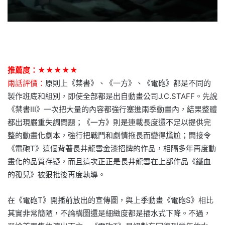
推薦度：★★★★★
兩話評價：
原則上《禁書》、《一方》、《電砲》都是不同的
製作班底和組別，即使全部都是出自動畫公司J.C.STAFF。先說
《禁書III》一次把大量的內容都強行塞進兩季動畫內，結果整體
都出現嚴重失調問題；《一方》則是連載長度還不足以提供完
整的動畫化劇本，強行把戰鬥和劇情拖長而變得尷尬；間接令
《電砲T》這個背著長井龍雪金漆招牌的作品，相隔多年再度動
畫化的品質存疑，而且這次正正是長井龍雪在上部作品《鐵血
的孤兒》被狠批後再度執導。
在《電砲T》開播前放出的宣傳圖，與上季動畫《電砲S》相比
其實非常簡陋，不論構圖還是細緻度都是插水式下降。不過，