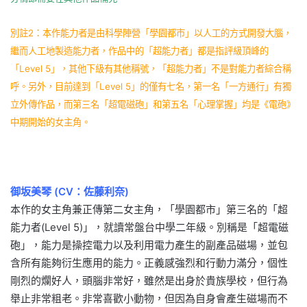
別註2：本作能力者是由科學陣營「學園都市」以人工的方式開發大腦，
繼而人工地製造能力者，作品中的「超能力者」都是指評級頂峰的
「Level 5」，其他下級有其他稱號，「超能力者」不是對能力者綜合稱
呼。另外，目前達到「Level 5」的僅有七名，第一名「一方通行」有獨
立外傳作品，而第三名「超電磁砲」和第五名「心理掌握」均是《電砲》
中期開始的女主角。
御坂美琴 (CV：佐藤利奈)
本作的女主角兼正傳第二女主角，「學園都市」第三名的「超
能力者(Level 5)」，就讀常盤台中學二年級。別稱是「超電磁
砲」，能力是操控電力以及利用電力產生的副產品磁場，並包
含所有能夠衍生應用的能力。正義感強烈和行動力滿分，個性
剛烈的爛好人，頭腦非常好，雖然是出身於貴族學校，但行為
舉止非常粗老。非常喜歡小動物，但因為自身會產生磁場而不