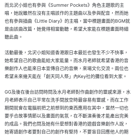
而北沢小姐也有參與《Summer Pockets》角色主題歌的主
唱，她說雖然在沒有主唱該作的主題曲以及參與配音，然而她
也有參與插曲《Little Diary》的主唱，當中標題畫面的BGM就
是由該曲改篇，她覺得相當動聽，希望大家能在標題畫面時細
聽此曲。
活動最後，北沢小姐知道香港跟日本最近也發生不少不快事，
她希望自己的歌曲能給大家能量。而水月老師就希望香港的音
樂創作人也能來日本宣傳自己的音樂，來場文化交流。兩位也
希望未來幾天能在「創天同人祭」內Key社的攤位看到大家。
GG及後在後台訪問時問及水月老師對作曲創作的靈感來源，水
月老師表示自己平常在洗手間放空時最容易有靈感，而在工作
期間就會在電腦前把之前想到的東西應用在其中，當然一切也
要乎合故事情節以及畫面的氣氛，在不斷演奏後才能產出完美
的成品。我們也問及她有什麼想對香港的遊戲音樂創作人說，
她寄語創作者要對自己的創作有堅持，不要盲目回應他人的期