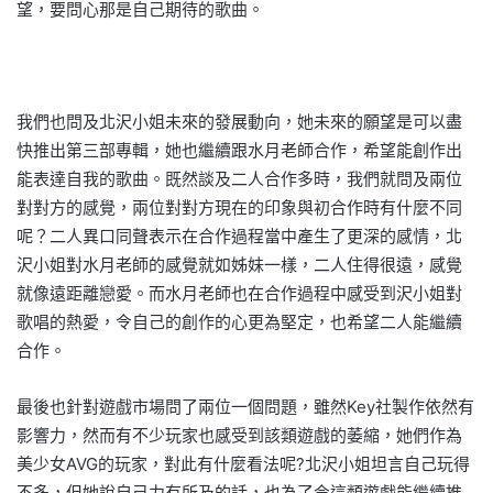
望，要問心那是自己期待的歌曲。
我們也問及北沢小姐未來的發展動向，她未來的願望是可以盡
快推出第三部專輯，她也繼續跟水月老師合作，希望能創作出
能表達自我的歌曲。既然談及二人合作多時，我們就問及兩位
對對方的感覺，兩位對對方現在的印象與初合作時有什麼不同
呢？二人異口同聲表示在合作過程當中產生了更深的感情，北
沢小姐對水月老師的感覺就如姊妹一樣，二人住得很遠，感覺
就像遠距離戀愛。而水月老師也在合作過程中感受到沢小姐對
歌唱的熱愛，令自己的創作的心更為堅定，也希望二人能繼續
合作。
最後也針對遊戲市場問了兩位一個問題，雖然Key社製作依然有
影響力，然而有不少玩家也感受到該類遊戲的萎縮，她們作為
美少女AVG的玩家，對此有什麼看法呢?北沢小姐坦言自己玩得
不多，但她說自己力有所及的話，也為了令這類遊戲能繼續推