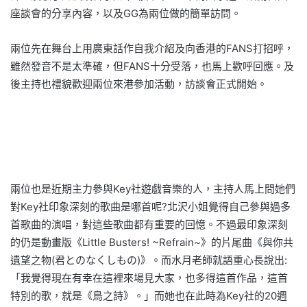
座談會的分享內容，以及GG為兩位做的簡單訪問。
兩位先在舞台上用廣東話作自我介紹及向香港的FANS打招呼，
雖然發音不是太準確，但FANS十分受落，也馬上歡呼回應。及
後主持也禮貌歡迎兩位來港參加活動，訪談會正式開始。
兩位也是近期主力參與Key社遊戲音樂的人，主持人馬上問她們
對Key社印象深刻的歌曲是哪首呢?北沢小姐覺得自己參與過多
首歌曲的演唱，對這些歌曲都有重要的回憶。不過最印象深刻
的仍是動畫版《Little Busters! ~Refrain~》的片尾曲《與你共
遺望之物(君とのなくしもの)》。而水月老師就語重心長說出:
「我覺得現在有幸在這裡來場見大家，也多得這首作品，這首
特別的歌，就是《鳥之詩》。」而她也在此時為Key社的20週