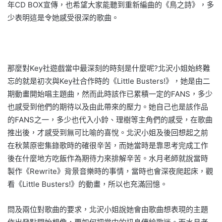
年CD BOX宣傳，也希望大家能聽到重新編曲的《鳥之詩》，多
少表明這是令她感受很深的歌曲。
那麼對Key社遊戲當中最深刻的時刻是什麼呢?北沢小姐始終難
忘的就是初次與Key社合作時的《Little Busters!》，她是由二
期動畫開始唱主題曲，然而此時該作已累積一定的FANS，多少
也感受到他們的期待以及由此帶來的壓力。她自己也是該作品
的FANS之一，多少也代入小鈴、理樹等主角們的感受，在歌曲
推出後，才感受到無可比喻的喜悅。北沢小姐及後回想起之前
在秋葉原密集錄歌時的確很辛苦，而她當時是靠思考完成工作
後在什麼地方吃飯作為期待力來排解辛苦。水月老師就說當時
製作《Rewrite》背景音樂時的事情，當時也會深夜爬起床，觀
看《Little Busters!》的動畫，所以也充滿回憶。
問及兩位對歌曲的要求，北沢小姐說她會由歌曲想表現的主題