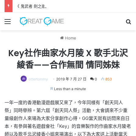
《 鬼武者 劍之道 》 實機試玩報告 源義經將是事件的起源！？
Menu
Se
Home
Key社作曲家水月陵 X 歌手北沢
綾香——合作無間 情同姊妹
ottertommy
2019 年 7 月 27 日
0
853
Less than a minute
一年一度的香港動漫遊戲展又來了，今年同樣有「創天同人
祭」同時舉辨。第六屆「創天同人祭」活動，大會請來不少重
量級創作人來場為大家分享創作心得，GG當天就有訪問來自日
本，有參與著名遊戲會社「Key」的音樂製作的作曲家水月陵老
師以及歌手北沢綾香小姐來場演出，以下為大家送上活動當天