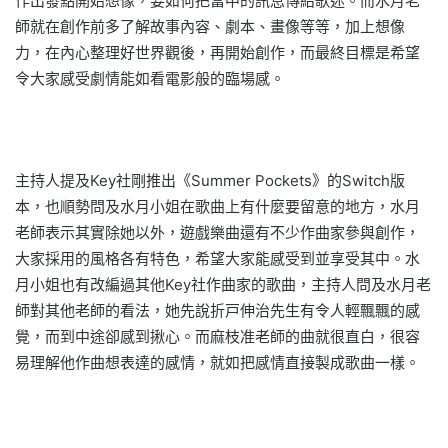
作出發點開始想像，要如何把當中的訊息傳給歌迷。而水月老
師就在創作前多了解故事內容、劇本、畫像等等，加上想像
力，在內心整理好世界觀後，再開始創作，而最終目標是希望
令大家感受劇情能如看電影般的臨場感。
主持人提及Key社剛推出《Summer Pockets》的Switch版
本，也順勢問及水月小姐在歌曲上有什麼要留意的地方，水月
老師表示其實除她以外，遊戲樂曲還有不少作曲家參與創作，
大家採用的風格各有特色，希望大家能感受到並享受其中。水
月小姐也有改編過其他Key社作曲家的歌曲，主持人問及水月老
師對其他老師的看法，她先說折戸伸治先生有令人輕飄飄的感
覺，而到中途卻感到揪心。而麻枝准老師的曲就很直白，很容
易理解他作曲想表達的感情，就如把感情直接製成歌曲一樣。