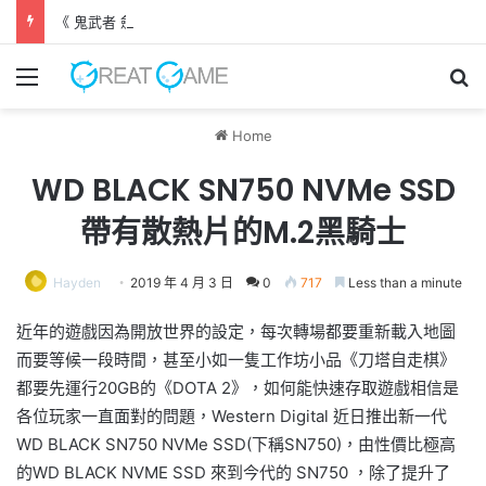
《 鬼武者 劍之道 》 實機試玩報告 源義經將是事件的起源！？
Menu
Se
Home
WD BLACK SN750 NVMe SSD
帶有散熱片的M.2黑騎士
Hayden
2019 年 4 月 3 日
0
717
Less than a minute
近年的遊戲因為開放世界的設定，每次轉場都要重新載入地圖
而要等候一段時間，甚至小如一隻工作坊小品《刀塔自走棋》
都要先運行20GB的《DOTA 2》，如何能快速存取遊戲相信是
各位玩家一直面對的問題，Western Digital 近日推出新一代
WD BLACK SN750 NVMe SSD(下稱SN750)，由性價比極高
的WD BLACK NVME SSD 來到今代的 SN750 ，除了提升了