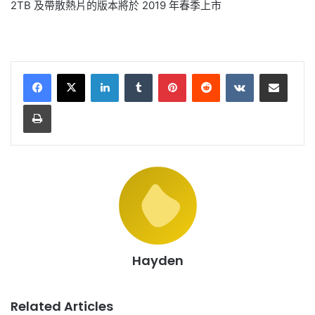
2TB 及帶散熱片的版本將於 2019 年春季上市
LinkedIn
Tumblr
Pinterest
Reddit
VKontakte
Share via Email
Print
Hayden
Related Articles