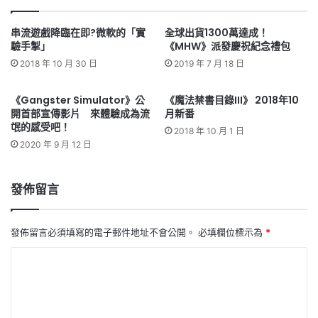
串流遊戲降臨在即?微軟的「實
全球出貨1300萬達成！
驗手掣」
《MHW》派發慶祝紀念禮包
2018 年 10 月 30 日
2019 年 7 月 18 日
《Gangster Simulator》公
《魔法禁書目錄III》 2018年10
開首部宣傳影片 來體驗成為流
月新番
氓的感受吧！
2018 年 10 月 1 日
2020 年 9 月 12 日
發佈留言
發佈留言必須填寫的電子郵件地址不會公開。
必填欄位標示為
*
留
言
*