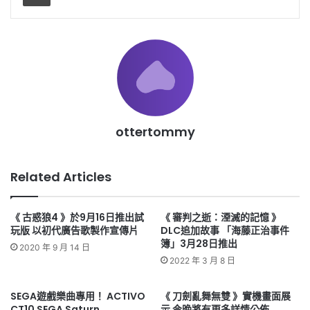
ottertommy
Related Articles
《 古惑狼4 》於9月16日推出試
《 審判之逝：湮滅的記憶 》
玩版 以初代廣告歌製作宣傳片
DLC追加故事 「海藤正治事件
簿」3月28日推出
2020 年 9 月 14 日
2022 年 3 月 8 日
SEGA遊戲樂曲專用！ ACTIVO
《 刀劍亂舞無雙 》實機畫面展
CT10 SEGA Saturn
示 今晚將有更多詳情公佈