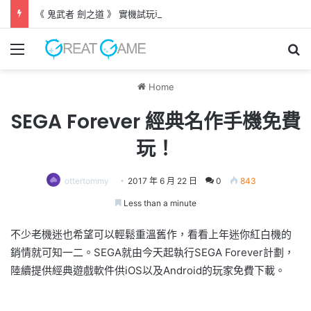
《 鬼武者 劍之道 》 實機試玩報告 源義經將是事件的起源！？
Menu
Se
Home
SEGA Forever 經典名作手機免費
玩！
ottertommy
2017 年 6 月 22 日
0
843
Less than a minute
不少老機迷也希望可以輕鬆重溫舊作，看看上年迷你紅白機的
銷情就可知一二。SEGA就由今天起執行SEGA Forever計劃，
陸續提供經典遊戲軟件供iOS以及Android的玩家免費下載。