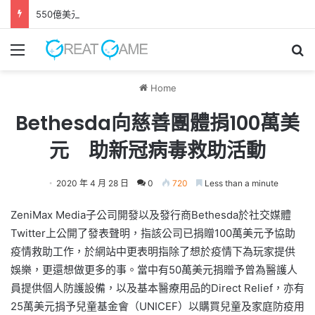
550億美元收購案正式完成 EA轉型成為私人公司
Menu
Se
Home
Bethesda向慈善團體捐100萬美
元 助新冠病毒救助活動
2020 年 4 月 28 日
0
720
Less than a minute
ZeniMax Media子公司開發以及發行商Bethesda於社交媒體
Twitter上公開了發表聲明，指該公司已捐贈100萬美元予協助
疫情救助工作，於網站中更表明指除了想於疫情下為玩家提供
娛樂，更還想做更多的事。當中有50萬美元捐贈予曾為醫護人
員提供個人防護設備，以及基本醫療用品的Direct Relief，亦有
25萬美元捐予兒童基金會（UNICEF）以購買兒童及家庭防疫用