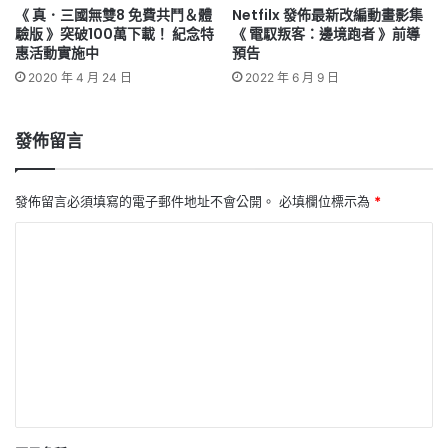
《 真．三國無雙8 免費共鬥＆體
Netfilx 發佈最新改編動畫影集
驗版 》突破100萬下載！ 紀念特
《 電馭叛客：邊境跑者 》前導
惠活動實施中
預告
2020 年 4 月 24 日
2022 年 6 月 9 日
發佈留言
發佈留言必須填寫的電子郵件地址不會公開。
必填欄位標示為
*
留
言
*