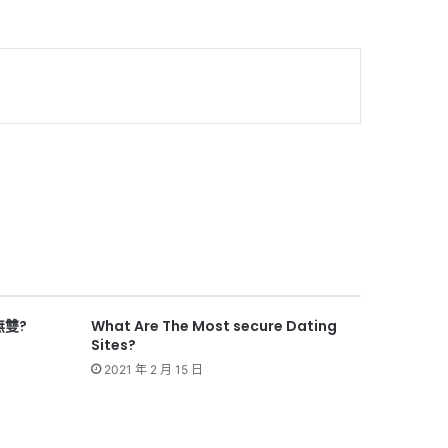
無雙?
What Are The Most secure Dating
Sites?
2021 年 2 月 15 日