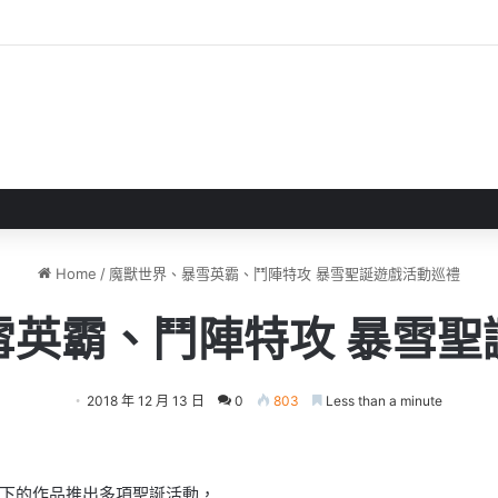
 》 實機試玩報告 源義經將是事件的起源！？
Home
/
魔獸世界、暴雪英霸、鬥陣特攻 暴雪聖誕遊戲活動巡禮
雪英霸、鬥陣特攻 暴雪聖
2018 年 12 月 13 日
0
803
Less than a minute
下的作品推出多項聖誕活動，