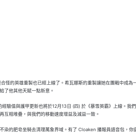
縫合怪的英雄重製也已經上線了。希瓦娜斯的重製讓她在團戰中成為
給了他其他天賦一點新意。
一部份的經驗值與護甲更新也將於12月13日 (四) 於《暴雪英霸》上線。
再互相堆疊，與我們的移動速度增益及減益一致。
的肥皂坐騎去清理萬象界域。有了 Cloaken 播報員語音包，你還