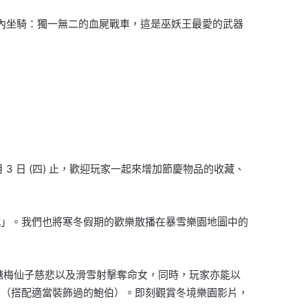
戲內坐騎：獨一無二的血屍戰車，這是巫妖王最愛的武器
3 日 (四) 止，歡迎玩家一起來增加節慶物品的收藏、
戰」。我們也將寒冬假期的歡樂散播在暴雪樂園地圖中的
糖梅仙子慈悲以及滑雪射擊奪命女，同時，玩家亦能以
西（搭配適當裝飾過的鮑伯）。即刻觀賞冬境樂園影片，