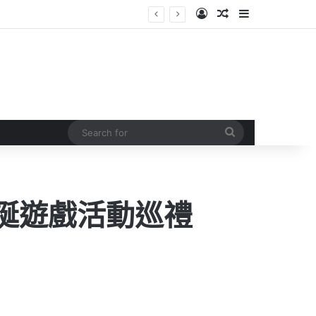
Log In
Random Article
Sidebar
Search
for
誕遊戲活動巡禮