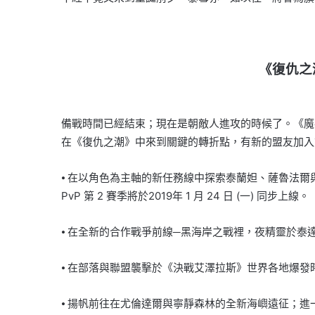
《復仇之
備戰時間已經結束；現在是朝敵人進攻的時候了。《魔獸
在《復仇之潮》中來到關鍵的轉折點，有新的盟友加入
⦁ 在以角色為主軸的新任務線中探索泰蘭妲、薩魯法爾與
PvP 第 2 賽季將於2019年 1 月 24 日 (一) 同步上線。
⦁ 在全新的合作戰爭前線─黑海岸之戰裡，夜精靈於
⦁ 在部落與聯盟襲擊於《決戰艾澤拉斯》世界各地爆
⦁ 揚帆前往在尤倫達爾與寧靜森林的全新海嶼遠征；