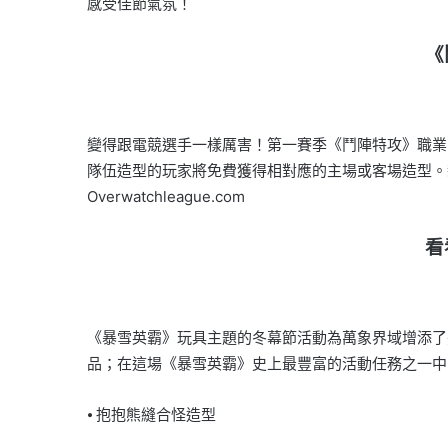
感受佳節氣氛！
《
變得跟電競選手一樣厲害！第一賽季《鬥陣特攻》職業
隊伍造型的玩家將免費獲得相對應的主場或客場造型。新推出
Overwatchleague.com
看
《暴雪英霸》玩具主題的冬幕節活動為萬象界域增添了幾
品；在這場《暴雪英霸》史上最豐富的活動任務之一中
⦁ 抱抱熊縫合怪造型