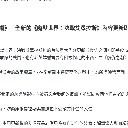
潮》－全新的《魔獸世界：決戰艾澤拉斯》內容更新
世界：決戰艾澤拉斯》的首波重大內容更新《復仇之潮》即將於12月1
前線的戰鬥，也有老英雄誓言要奪回被偷走的東西。在《復仇之潮
沃金的故事續章。⦁ 在全新副本達薩亞洛之戰中，為所處陣營而戰，並
泰達希爾的灰燼陰影中向被遺忘者發起的反擊，並試圖奪回他們古老的
發時，防禦庫爾提拉斯與贊達拉不受敵方陣營的入侵。
進一步用更新後的艾澤萊晶岩護甲系統自訂你的裝備；解鎖矮人與血精