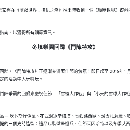
版的玩家將在《魔獸世界：復仇之潮》推出時收到一個《魔獸世界》遊
指南，以獲得所有細節資訊。
冬境樂園回歸《鬥陣特攻》
，《鬥陣特攻》正逐漸充滿著佳節的氣氛！即日起至 2019年1 月 
定的活動中大玩特玩。
鬥陣爭霸的回歸來慶祝佳節 ─「雪怪大作戰」與「小美的雪球大作
品 ─ 坎卜斯炸彈鼠、花式滑冰辛梅塔、雪狐路西歐、滑雪札莉雅、
提的三個史詩造型：禮品包裝壁壘機兵、佳節萊因哈特以及冬季艾