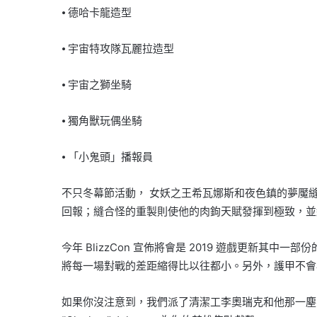
⦁ 德哈卡龍造型
⦁ 宇宙特攻隊瓦麗拉造型
⦁ 宇宙之獅坐騎
⦁ 獨角獸玩偶坐騎
⦁ 「小鬼頭」播報員
不只冬幕節活動， 女妖之王希瓦娜斯和夜色鎮的夢魘
回報；縫合怪的重製則使他的肉鉤天賦發揮到極致，並
今年 BlizzCon 宣佈將會是 2019 遊戲更新其中
將每一場對戰的差距縮得比以往都小。另外，護甲不會
如果你沒注意到，我們派了清潔工李奧瑞克和他那一塵不染