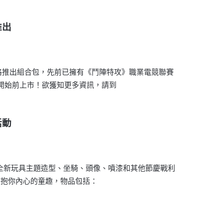
推出
價格推出組合包，先前已擁有《鬥陣特攻》職業電競聯賽
) 開始前上市！欲獲知更多資訊，請到
活動
鎖全新玩具主題造型、坐騎、頭像、噴漆和其他節慶戰利
擁抱你內心的童趣，物品包括：