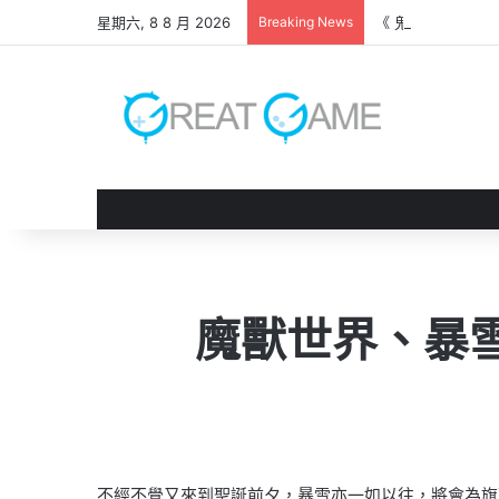
星期六, 8 8 月 2026
Breaking News
《 鬼武者 劍之道
魔獸世界、暴
不經不覺又來到聖誕前夕，暴雪亦一如以往，將會為旗