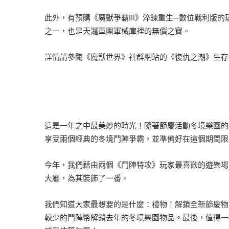
此外，有預購《魔獸爭霸III》淬鍊重生─數位戰利
之一，也是天譴軍團軍械庫裡的無價之寶。
詳情請參閱《魔獸世界》社群網站的《復仇之潮》生存
這是一年之中最美妙的時光！隨著節慶活動冬境樂園的回歸
享受兩個經典的冬境鬥陣爭霸，並準備好在這個期間限
今年，我們藉由兩個《鬥陣特攻》玩家最喜歡的遊樂場
大廳，為其裝飾了一番。
我們知道大家最想要的是什麼：禮物！解鎖全新節慶物
較少的鬥陣幣解鎖去年的冬境樂園物品。最後，值得一