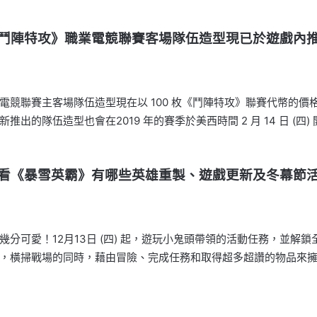
鬥陣特攻》職業電競聯賽客場隊伍造型現已於遊戲內
電競聯賽主客場隊伍造型現在以 100 枚《鬥陣特攻》聯賽代幣的
的隊伍造型也會在2019 年的賽季於美西時間 2 月 14 日 (四
看《暴雪英霸》有哪些英雄重製、遊戲更新及冬幕節
分可愛！12月13日 (四) 起，遊玩小鬼頭帶領的活動任務，並解
，橫掃戰場的同時，藉由冒險、完成任務和取得超多超讚的物品來