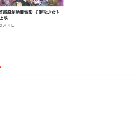
首部原創動畫電影 《 謎攻少女 》
港上映
3 月 4 日
*