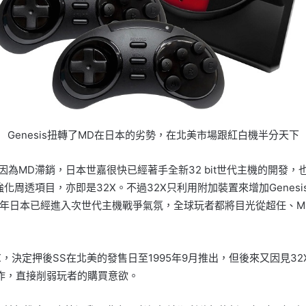
Genesis扭轉了MD在日本的劣勢，在北美市場跟紅白機半分天下
因為MD滯銷，日本世嘉很快已經著手全新32 bit世代主機的開發，也就
 bit強化周透項目，亦即是32X。不過32X只利用附加裝置來增加Gene
4年日本已經進入次世代主機戰爭氣氛，全球玩者都將目光從超任、MD
2X，決定押後SS在北美的發售日至1995年9月推出，但後來又因見3
作，直接削弱玩者的購買意欲。