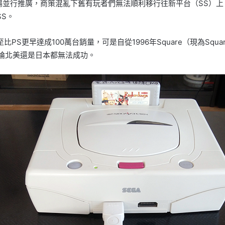
的北美市場並行推廣，商策混亂下舊有玩者們無法順利移行往新平台（SS）
S。
PS更早達成100萬台銷量，可是自從1996年Square（現為Squa
不論北美還是日本都無法成功。