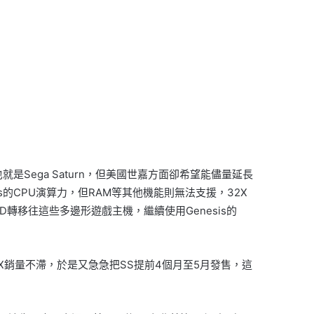
是Sega Saturn，但美國世嘉方面卻希望能儘量延長
sis的CPU演算力，但RAM等其他機能則無法支援，32X
轉移往這些多邊形遊戲主機，繼續使用Genesis的
2X銷量不滯，於是又急急把SS提前4個月至5月發售，這