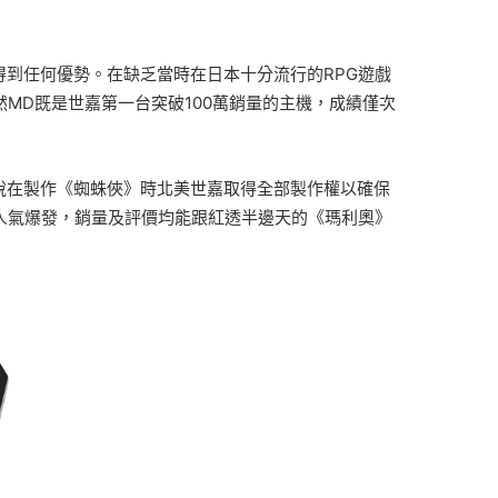
並未因此得到任何優勢。在缺乏當時在日本十分流行的RPG遊戲
雖然MD既是世嘉第一台突破100萬銷量的主機，成績僅次
比方說在製作《蜘蛛俠》時北美世嘉取得全部製作權以確保
區人氣爆發，銷量及評價均能跟紅透半邊天的《瑪利奧》