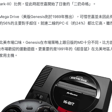
rk-III）比例，從此時起世嘉開始了日後的「二奶命格」。
機Mega Drive（美版Genesis則於1989年推出），可惜世嘉
有約56%的主要對手超任，就連二線的PC-E（約24%）都比它高。
合北美市場口味，Genesis在市場策略上跟日版的MD十分不同。
地市場歡迎的運動遊戲。更重要的是1991年的《超音鼠》在北美地
的家用主機。