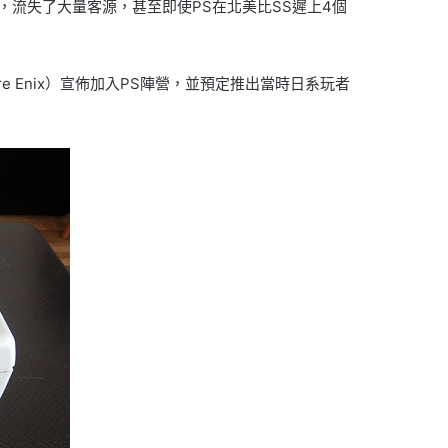
上，流失了大量客源，甚至即使PS在北美比SS遲上4個
re Enix）宣佈加入PS陣營，並預定推出當時日系玩者