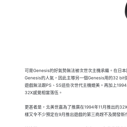
可是Genesis的好氣勢無法被次世次主機承繼。在日本
Genesis的人氣，因此主導另一個Genesis用的32
遊戲無法跟PS、SS這些次世代主機媲美。再加上199
32X感覺相當落伍。
更甚者是，北美世嘉為了推廣在1994年11月推出的3
樣又令不少預定在9月推出遊戲的第三商趕不及開發新