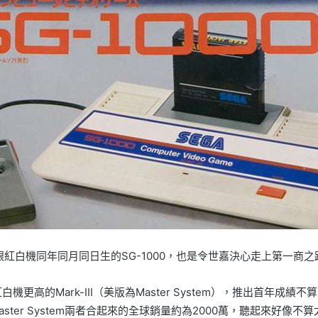
跟紅白機同年同月同日生的SG-1000，也是令世嘉決心走上第一商之
機更高的Mark-III（美版為Master System），推出首年
I及Master System兩者合起來的全球銷量約為2000萬，聽起來好