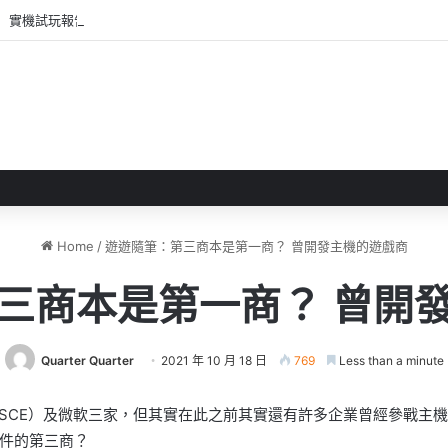
 》 實機試玩報告 源義經將是事件的起源！？
Home
/
遊遊隨筆：第三商本是第一商？ 曾開發主機的遊戲商
三商本是第一商？ 曾開
Quarter Quarter
2021 年 10 月 18 日
769
Less than a minute
E（SCE）及微軟三家，但其實在此之前其實還有許多企業曾經參戰
件的第三商？