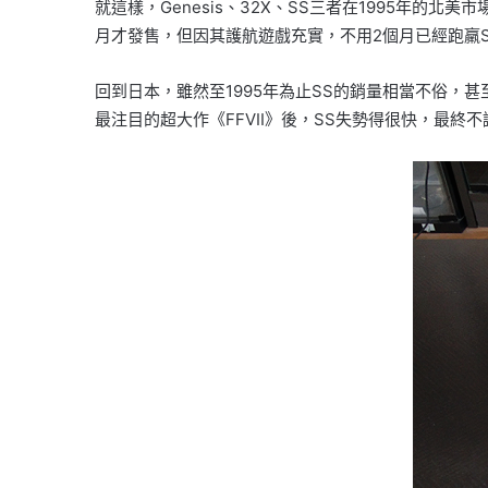
就這樣，Genesis、32X、SS三者在1995年
月才發售，但因其護航遊戲充實，不用2個月已經跑羸S
回到日本，雖然至1995年為止SS的銷量相當不俗，甚至比
最注目的超大作《FFVII》後，SS失勢得很快，最終