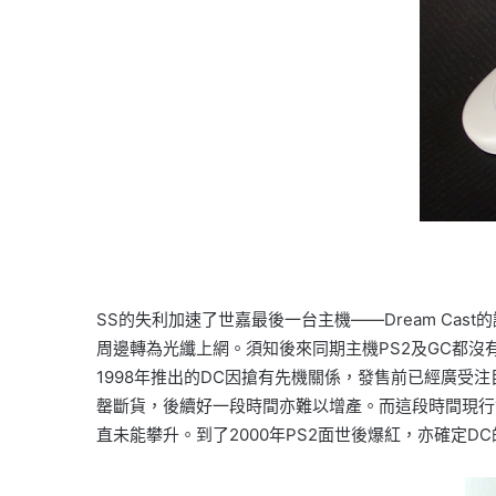
SS的失利加速了世嘉最後一台主機——Dream C
周邊轉為光纖上網。須知後來同期主機PS2及GC都
1998年推出的DC因搶有先機關係，發售前已經廣
罄斷貨，後續好一段時間亦難以增產。而這段時間現行世
直未能攀升。到了2000年PS2面世後爆紅，亦確定D