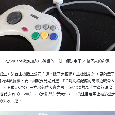
在Square決定加入PS陣營的一刻，便決定了SS接下來的命運
ast的誕生。這台主機賭上公司命運，除了大幅提升主機性能外，更內
沒有內建數據機，要上網就要另購周邊，DC對網絡配備的高瞻遠矚令
受注目，正當大家預期一推出必然大賣之際，怎料DC的晶片生產無法
代還有《FFVIII》、《大亂鬥》等大作，DC的注目度馬上被這
C的失敗命運。