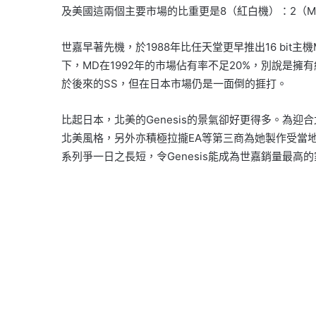
及美國這兩個主要市場的比重更是8（紅白機）：2（Ma
世嘉早著先機，於1988年比任天堂更早推出16 bit主
下，MD在1992年的市場佔有率不足20%，別說是擁
於後來的SS，但在日本市場仍是一面倒的捱打。
比起日本，北美的Genesis的景氣卻好更得多。為迎
北美風格，另外亦積極拉攏EA等第三商為她製作受當
系列爭一日之長短，令Genesis能成為世嘉銷量最高