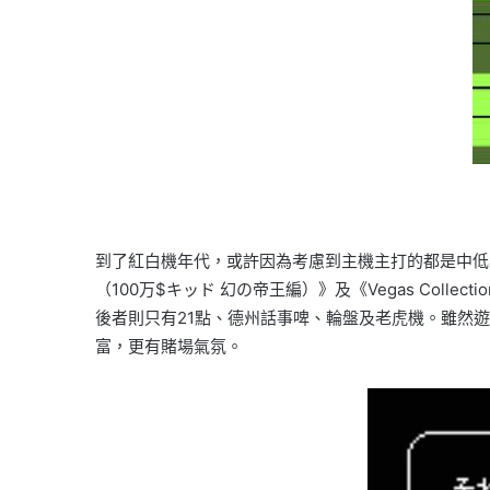
到了紅白機年代，或許因為考慮到主機主打的都是中低年
（100万$キッド 幻の帝王編）》及《Vegas Co
後者則只有21點、德州話事啤、輪盤及老虎機。雖然遊戲
富，更有賭場氣氛。