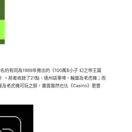
有同為1989年推出的《100萬$小子 幻之帝王篇
めて）》。前者收錄了21點、德州話事啤、輪盤及老虎機；而
及老虎機可玩之餘，畫面當然也比《Casino》更豐