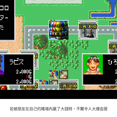
若被朋友在自己的賭場內贏了大錢時，不難令人大爆血管