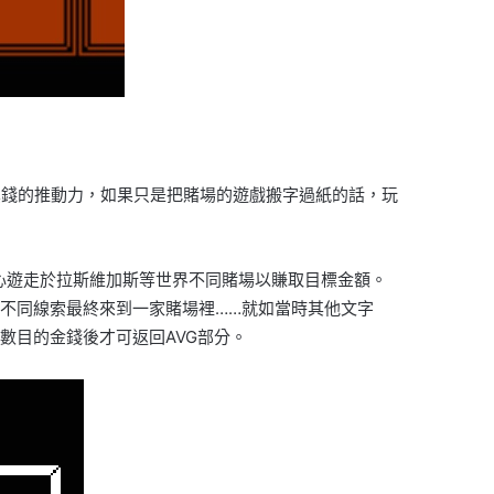
真錢的推動力，如果只是把賭場的遊戲搬字過紙的話，玩
心遊走於拉斯維加斯等世界不同賭場以賺取目標金額。
角憑著不同線索最終來到一家賭場裡……就如當時其他文字
數目的金錢後才可返回AVG部分。