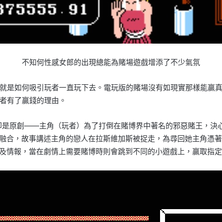
不知何性感女郎的出現總能為賭場遊戲增添了不少氣氛
就是如何吸引玩者一直玩下去。電玩版的賭場沒有如現實那樣能贏
者有了贏錢的理由。
事卻是原創——主角（玩者）為了打倒在賭博界中著名的邪惡賭王，決
文字冒險遊戲融合，故事講述主角的戀人在拉斯維加斯被捉走，為尋回她主
具及情報，當在劇情上需要賭博時則會跳到不同的小遊戲上，贏取指定