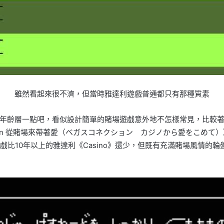
雖然看起來很不濟，但當時雅達利遊戲普通都只有那種質素
齡層一點吧，看似設計簡單的賭場遊戲意外地不怎樣常見，比較著名的
llection 從賭場來帶著愛（ベガスコネクション カジノから愛をこ
比10年以上的雅達利《Casino》還少，但既有充滿賭場風情的輪盤