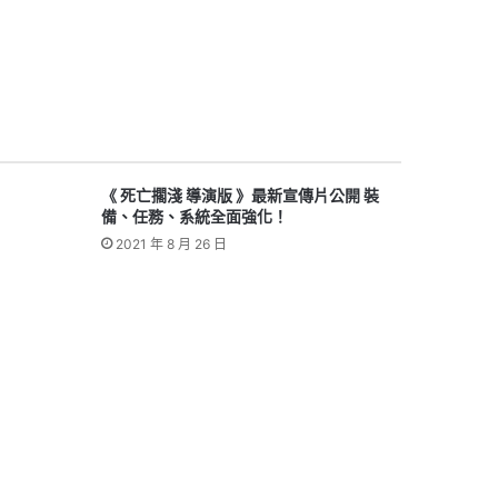
《 死亡擱淺 導演版 》最新宣傳片公開 裝
備、任務、系統全面強化！
2021 年 8 月 26 日