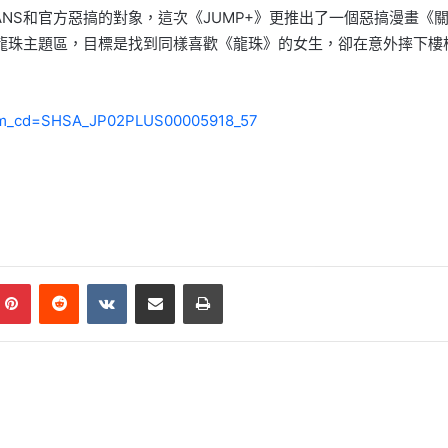
NS和官方
惡搞的對象，這次《JUMP+》更推出了一個惡搞漫畫《
mmer的龍珠主題區，目標是找到同樣喜歡《龍珠》的女生，
卻在意外摔下樓
tem_cd=SHSA_
JP02PLUS00005918_57
mblr
Pinterest
Reddit
VKontakte
Share via Email
Print