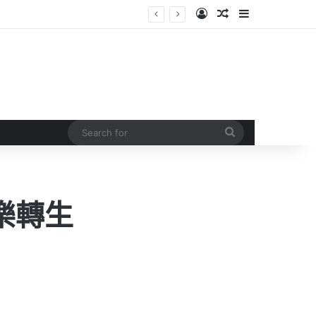
Log In
Random Article
Sidebar
Search
for
樂轉生