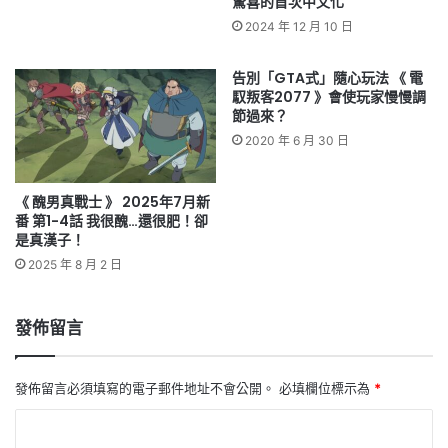
驚喜的首次中文化
2024 年 12 月 10 日
告別「GTA式」隨心玩法 《 電
馭叛客2077 》會使玩家慢慢調
節過來？
2020 年 6 月 30 日
《 醜男真戰士 》 2025年7月新
番 第1-4話 我很醜…還很肥！卻
是真漢子！
2025 年 8 月 2 日
發佈留言
發佈留言必須填寫的電子郵件地址不會公開。
必填欄位標示為
*
留