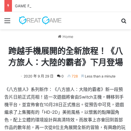
GAME FREAK全新作品《 轉世之獸 》 遊戲今日正式發售！
Menu
Se
Home
跨越手機展開的全新旅程！《八
方旅人：大陸的霸者》下月登場
2020 年 9 月 29 日
0
728
Less than a minute
《八方旅人》系列新作：《八方旅人：大陸的霸者》新一段預
告片日前正式亮相！這一次遊戲將會由Switch主機，轉移到手
機平台，並宣佈會在10月28日正式推出。從預告中可見，遊戲
繼承了上集獨有的「HD-2D」美術風格，以懷舊的點陣圖角
色，配上立體的環境設計與高清特效。而故事上亦會回到首部
作品的數年前，再一次從8位主角展開全新的冒險，有興趣的玩