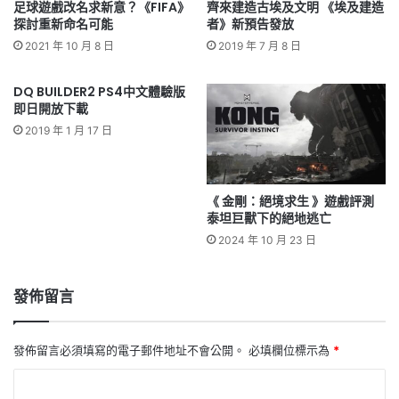
足球遊戲改名求新意？《FIFA》
齊來建造古埃及文明 《埃及建造
探討重新命名可能
者》新預告發放
2021 年 10 月 8 日
2019 年 7 月 8 日
DQ BUILDER2 PS4中文體驗版
即日開放下載
2019 年 1 月 17 日
《 金剛：絕境求生 》遊戲評測
泰坦巨獸下的絕地逃亡
2024 年 10 月 23 日
發佈留言
發佈留言必須填寫的電子郵件地址不會公開。
必填欄位標示為
*
留