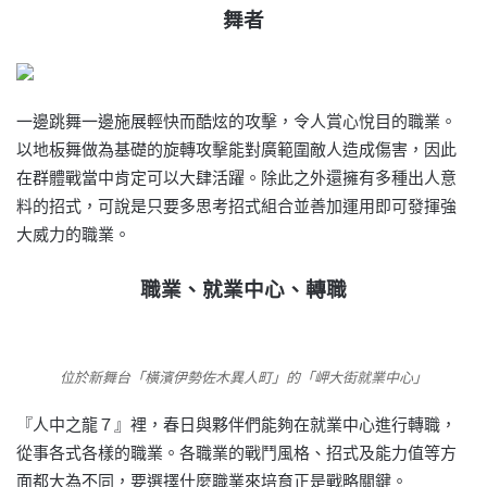
舞者
一邊跳舞一邊施展輕快而酷炫的攻擊，令人賞心悅目的職業。
以地板舞做為基礎的旋轉攻擊能對廣範圍敵人造成傷害，因此
在群體戰當中肯定可以大肆活躍。除此之外還擁有多種出人意
料的招式，可說是只要多思考招式組合並善加運用即可發揮強
大威力的職業。
職業、就業中心、轉職
位於新舞台「橫濱伊勢佐木異人町」的「岬大街就業中心」
『人中之龍７』裡，春日與夥伴們能夠在就業中心進行轉職，
從事各式各樣的職業。各職業的戰鬥風格、招式及能力值等方
面都大為不同，要選擇什麼職業來培育正是戰略關鍵。