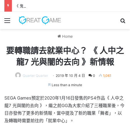
《 鬼武者 劍之道 》 實機試玩報告 源義經將是事件的起源！？
Menu
Se
Home
要轉職請去就業中心？ 《 人中之
龍7 光與闇的去向 》新情報
Quarter Quarter
2019 年 10 月 4 日
0
1,061
Less than a minute
SEGA Games預定於2020年1月16日發售的PS4作品《 人中之
龍7 光與闇的去向 》，繼之前GG為大家介紹了三種職業後，今
日亦發佈了更多的新情報，當中提及了新的職業「舞者」，以
及轉職時需要前往的「就業中心」。