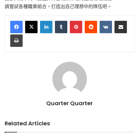
請嘗試各種職業組合，打造出自己理想中的隊伍吧。
LinkedIn
Tumblr
Pinterest
Reddit
VKontakte
Share via Email
Print
Quarter Quarter
Related Articles