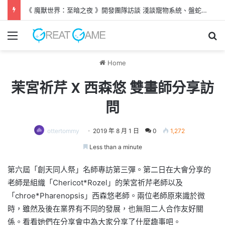
《 魔獸世界：至暗之夜 》開發團隊訪談 淺談寵物系統、盤蛇島新劇情
Menu
Se
Home
茉宮祈芹 X 西森悠 雙畫師分享訪
問
ottertommy
2019 年 8 月 1 日
0
1,272
Less than a minute
第六屆「創天同人祭」名師專訪第三彈。第二日在大會分享的
老師是組織「Chericot*Rozel」的茉宮祈芹老師以及
「chroe*Pharenopsis」西森悠老師。兩位老師原來識於微
時，雖然及後在業界有不同的發展，也無阻二人合作友好關
係。看看她們在分享會中為大家分享了什麼趣事吧。