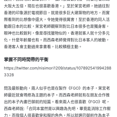
大阪大五倍，現在也很喜歡香港。」至於茉宮老師，她過往對
香港的印象源於電視節目，就是很多巨大建築物的地方，而實
際看到的比想像中還大，令她覺得很厲害！至於香港的同人活
動跟日本的比較，茉宮老師觀察到對比日本很多也是獨身客，
眼神也比較銳利，像是尋找獵物似的，香港就客人就十分多元
化，什麼年齡層也有。而西森老師覺得對比日本客人的被動，
香港客人會主動過來拿書看，比較積極主動。
掌握不同時間帶的平衡
https://twitter.com/nisimori1209/status/107892541994288
3328
問及最新動向，兩人似乎也是在製作《FGO》的本子，茉宮老
師最近就會瑪修為主題的本子。而西森老師就有在朋友合作推
出的本子內畫巴御前的短篇。看來兩人也很喜歡《FGO》呢，
西森老師說:「合同本當然是以興趣為先吧，畢竟能消除工作壓
力，而我個人很喜歡穿和服的角色，所以就選巴御前作為本子