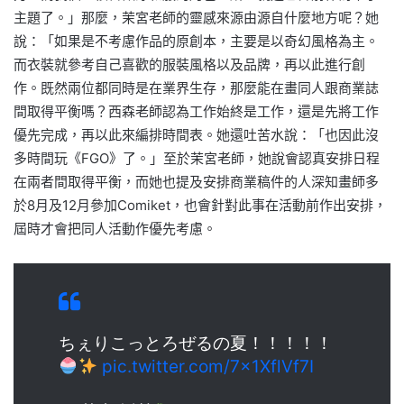
主題了。」那麼，茉宮老師的靈感來源由源自什麼地方呢？她
說：「如果是不考慮作品的原創本，主要是以奇幻風格為主。
而衣裝就參考自己喜歡的服裝風格以及品牌，再以此進行創
作。既然兩位都同時是在業界生存，那麼能在畫同人跟商業誌
間取得平衡嗎？西森老師認為工作始終是工作，還是先將工作
優先完成，再以此來編排時間表。她還吐苦水說：「也因此沒
多時間玩《FGO》了。」至於茉宮老師，她說會認真安排日程
在兩者間取得平衡，而她也提及安排商業稿件的人深知畫師多
於8月及12月參加Comiket，也會針對此事在活動前作出安排，
屆時才會把同人活動作優先考慮。
ちぇりこっとろぜるの夏！！！！！
pic.twitter.com/7x1XflVf7I