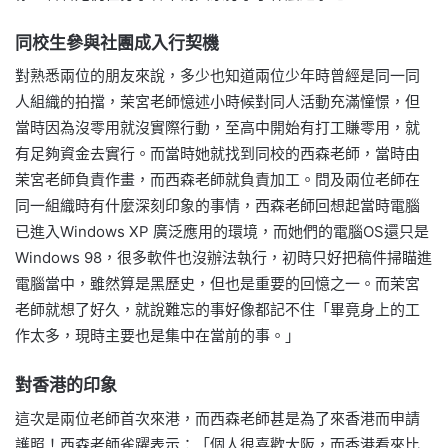
同校生參與社團成入行契機
對熟悉兩位的朋友來說，多少也知道兩位少年時曾經是同一同
人組織的拍擋，茉宮老師憶述小時候對同人活動充滿憧憬，但
當時因為沒零用就沒實際行動，至高中開始有打工賺零用，就
有足夠資金去實行。而當時她就找到同校的西森老師，當時由
茉宮老師負責作畫，而西森老師就負責加工。問及兩位老師在
同一組織時有什麼深刻印象的事情，西森老師回想起當時電腦
已進入Windows XP 廣泛應用的環境，而她們的電腦OS還只是
Windows 98，很多軟件也沒辦法執行，初時只好把稿件掃瞄進
電腦當中，雖然算是黑歷史，但也是重要的回憶之一。而茉宮
老師就想了好久，就說難忘的事好像都記不住「畢竟身上的工
作太多，現時主要也是集中在當前的事。」
對香港的印象
這次是兩位老師首次來港，而西森老師甚是為了來香港而申請
護照！西森老師雀躍表示：「個人很喜歡大阪，而香港看來比