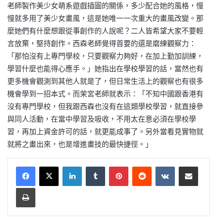
老師製作美少女萌系遊戲插圖的關係，多少配合她的風格，慢
慢就多用了美少女畫風，這是她唯一一次重大的畫風改變。那
麼她們有什麼想跟從事創作的人說呢？二人皆希望大家不要輕
言放棄，堅持創作。西森老師覺得首要的還是磨練觀察力：
「那怕沒有上專門學校，只要觀察力夠好，在加上勤加訓練，
學習什麼也能得心應手。」她指出在學校學習的話，當然也有
更多機會觀測到其他人就是了，但日常生活上的觀察也有很多
機會學到一招本式。而茉宮老師就表示：「不知中國跟香港有
沒有專門學校，但我跟西森也沒有在這類學校學習，就直接參
與同人活動，在當中學習及吸收，不用太在意必須在學校學
習，再加上資金許可的話，就更能成事了。另外當看見實物就
就將之畫出來，也是增進畫技的最快捷徑。」
LinkedIn
Tumblr
Pinterest
Reddit
VKontakte
Share via Email
Print