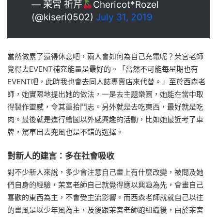
— 茉宮 祈芹
Chericot*Rozel
(@kiseri0502)
July 31, 2019
當然做累了還得休息吧，兩人會如何為自己充電呢？茉宮老師
覺得去EVENT補充能量是最好的。「當然不可能每星期也有
EVENT吧，此時我也會去同人誌專賣店來代替。」至於西森老
師，她實際地提出她的做法，一是去主題樂園，她能在當中取
得製作靈感，令其重拾鬥志。另外就是去吃東西，最好就是吃
肉。最後就是進行繪圖以外感興趣的活動，比如她最近考了車
牌，駕車出去兜風也是不錯的選擇。
對新人的建言：多在社會吸收
對不少新人來說，多少會注意自己畫上有什麼改變，被問及她
們自身的經驗，茉宮老師自己就覺得應以興趣為先，會畫自己
喜歡的東西為主，不會受主流影響。而西森老師就就自己以往
的畫風是以少年風為主，及後跟茉宮老師跑組織後，由於茉宮