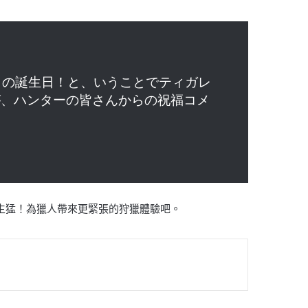
ス」の誕生日！と、いうことでティガレ
が、ハンターの皆さんからの祝福コメ
生猛！為獵人帶來更緊張的
狩獵體驗吧。