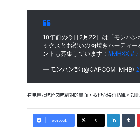
10年前の今日2月22日は「モンハ
ックスとお祝いの肉焼きパーティー
ントも募集しています！
#MHXX
#
— モンハン部 (@CAPCOM_MHB)
看見轟龍吃燒肉吃到飽的畫面，我也覺得有點餓。如此
LinkedIn
Tu
Facebook
X