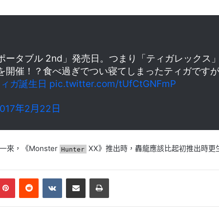
ンポータブル 2nd」発売日。つまり「ティガレック
を開催！？食べ過ぎでつい寝てしまったティガです
ティガ誕生日
pic.twitter.com/tUfCtGNFmP
2017年2月22日
一來，《Mo
nster
XX》推出時，轟龍應該比起初推出時更
Hunter
mblr
Pinterest
Reddit
VKontakte
Share via Email
Print