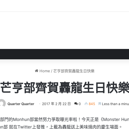
戲評測 失落世界中與巨犬冒險
Home
/
芒亨部齊賀轟龍生日快樂
芒亨部齊賀轟龍生日快
Quarter Quarter
2017 年 2 月 22 日
0
845
Less than a minu
宣傳部門的Monhun部當然努力爭
取曝光率啦！今天正是《Monster Hun
n部 就在Twitter上發推，上載為轟龍送上美味燒肉的慶生場面。