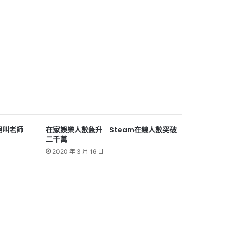
絕叫老師
在家娛樂人數急升 Steam在線人數突破
二千萬
2020 年 3 月 16 日