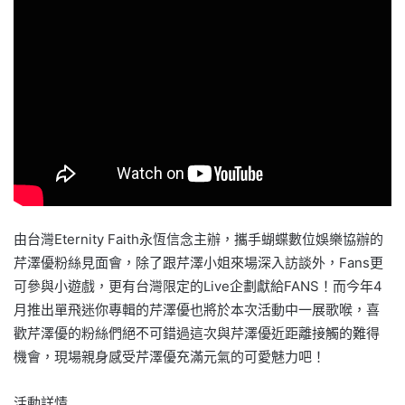
由台灣Eternity Faith永恆信念主辦，攜手蝴蝶數位娛樂協辦的
芹澤優粉絲見面會，除了跟芹澤小姐來場深入訪談外，Fans更
可參與小遊戲，更有台灣限定的Live企劃獻給FANS！而今年4
月推出單飛迷你專輯的芹澤優也將於本次活動中一展歌喉，喜
歡芹澤優的粉絲們絕不可錯過這次與芹澤優近距離接觸的難得
機會，現場親身感受芹澤優充滿元氣的可愛魅力吧！
活動詳情