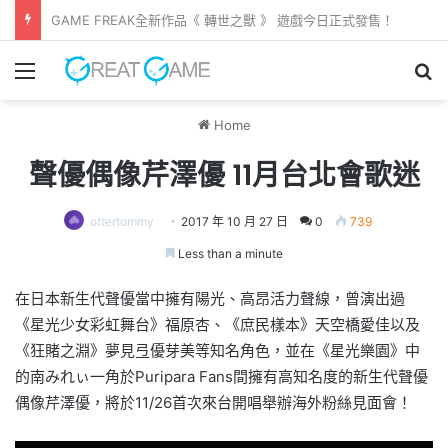
《 凱旋仙子 》試玩版推出 以女子騎術學校作主題
Menu
Se
Home
聲優偶像芹澤優 11月台北會歌迷
ottertommy
2017 年 10 月 27 日
0
739
Less than a minute
在日本新生代聲優當中擁有陽光、高昂活力聲線，曾演出過
《星光少女彩虹舞台》福原杏、《庶民樣本》天空橋愛佳以及
《狂賭之淵》夢見弖優芽美等知名角色，並在《星光樂園》中
的南みれぃ一角於Puripara Fans間擁有高知名度的新生代聲優
偶像芹澤優，將於11/26首次來台開唱舉辦海外粉絲見面會！