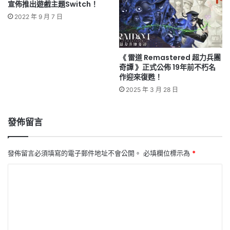
宣佈推出遊戲主題Switch！
2022 年 9 月 7 日
《 雷道 Remastered 超力兵團
奇譚 》正式公佈 19年前不朽名
作迎來復甦！
2025 年 3 月 28 日
發佈留言
發佈留言必須填寫的電子郵件地址不會公開。
必填欄位標示為
*
留
言
*