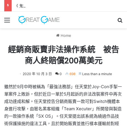
《 鬼武者 劍之道 》 實機試玩報告 源義經將是事件的起源！？
Menu
Se
Home
經銷商販賣非法操作系統 被告
商人終賠償200萬美元
2020 年 10 月 3 日
0
698
Less than a minute
雖然於9月中時被稱為「最強法務部」任天堂於Joy-Con手掣一
單案件上敗訴，但於近日一單於5月起訴的非法改裝案件中再次
成功達成和解。任天堂控告分銷商販賣一款可對Switch機體本
身進行攻擊，由匿名黑客組織「Team Xecuter」所開發與製造
的一款操作系統「SX OS」。任天堂提出該系統為繞過作品技
術保護操施的違法工具，且於開始販賣並進行樣本運輸前對經