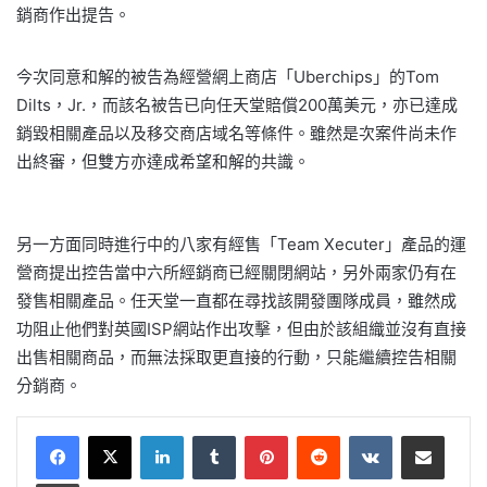
銷商作出提告。
今次同意和解的被告為經營網上商店「Uberchips」的Tom
Dilts，Jr.，而該名被告已向任天堂賠償200萬美元，亦已達成
銷毀相關產品以及移交商店域名等條件。雖然是次案件尚未作
出終審，但雙方亦達成希望和解的共識。
另一方面同時進行中的八家有經售「Team Xecuter」產品的運
營商提出控告當中六所經銷商已經關閉網站，另外兩家仍有在
發售相關產品。任天堂一直都在尋找該開發團隊成員，雖然成
功阻止他們對英國ISP網站作出攻擊，但由於該組織並沒有直接
出售相關商品，而無法採取更直接的行動，只能繼續控告相關
分銷商。
LinkedIn
Tumblr
Pinterest
Reddit
VKontakte
Share via Email
Print