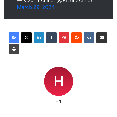
— Kizuna AI Inc. (@KizunaAIinc)
March 29, 2024
LinkedIn
Tumblr
Pinterest
Reddit
VKontakte
Share via Email
Print
HT