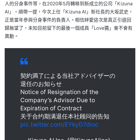
人的分身事件等，在2020年5月轉移到新成立的公司「Kizuna
AI」。順帶一提，今次上任「Kizuna AI」新社長的大坂武史，
正是當年參與分身事件的負責人。相信絆愛這次是真正引退回
歸無望了，未知目前留下的最後一個成員「Love醬」會不會有
異動。
契約満了による当社アドバイザーの
退任のお知らせ
Notice of Resignation of the
Company’s Advisor Due to
Expiration of Contract
关于合约期满退任本社顾问的告知
pic.twitter.com/EYkyD7dioc