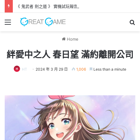
《 鬼武者 劍之道 》 實機試玩報告 源義經將是事件的起源！？
Menu
Se
Home
絆愛中之人 春日望 滿約離開公司
HT
2024 年 3 月 29 日
1,006
Less than a minute