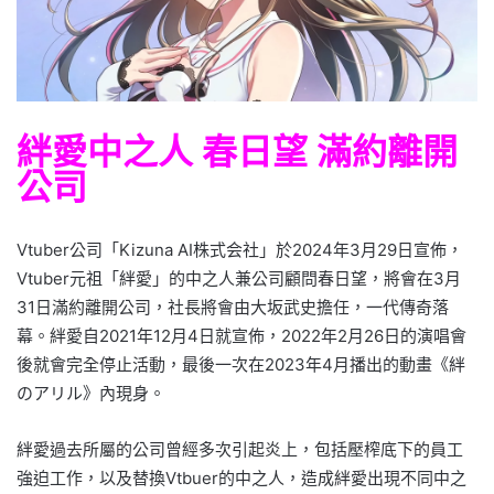
絆愛中之人 春日望 滿約離開
公司
Vtuber公司「Kizuna AI株式会社」於2024年3月29日宣佈，
Vtuber元祖「絆愛」的中之人兼公司顧問春日望，將會在3月
31日滿約離開公司，社長將會由大坂武史擔任，一代傳奇落
幕。絆愛自2021年12月4日就宣佈，2022年2月26日的演唱會
後就會完全停止活動，最後一次在2023年4月播出的動畫《絆
のアリル》內現身。
絆愛過去所屬的公司曾經多次引起炎上，包括壓榨底下的員工
強迫工作，以及替換Vtbuer的中之人，造成絆愛出現不同中之