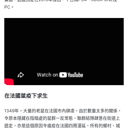
PC。
在法國鼠疫下求生
1349年，大量的老鼠在法國市內肆虐，由於數量太多的關係，
令原本隱藏在陰暗處的鼠群一反常態，聯群結隊肆意在街道上
遊走，亦是這個原因令瘟疫在法國四周漫延，所有的鄉村、城