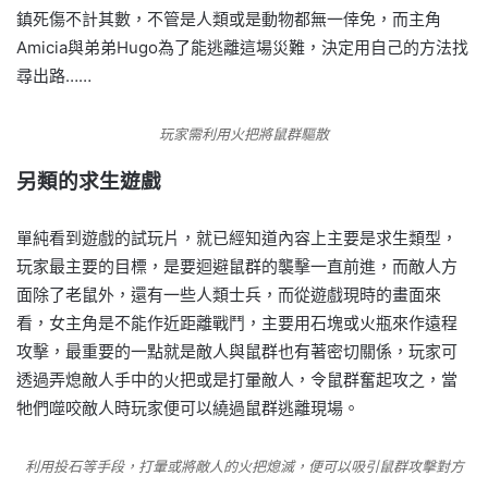
鎮死傷不計其數，不管是人類或是動物都無一倖免，而主角
Amicia與弟弟Hugo為了能逃離這場災難，決定用自己的方法找
尋出路……
玩家需利用火把將鼠群驅散
另類的求生遊戲
單純看到遊戲的試玩片，就已經知道內容上主要是求生類型，
玩家最主要的目標，是要迴避鼠群的襲擊一直前進，而敵人方
面除了老鼠外，還有一些人類士兵，而從遊戲現時的畫面來
看，女主角是不能作近距離戰鬥，主要用石塊或火瓶來作遠程
攻擊，最重要的一點就是敵人與鼠群也有著密切關係，玩家可
透過弄熄敵人手中的火把或是打暈敵人，令鼠群奮起攻之，當
牠們噬咬敵人時玩家便可以繞過鼠群逃離現場。
利用投石等手段，打暈或將敵人的火把熄滅，便可以吸引鼠群攻擊對方