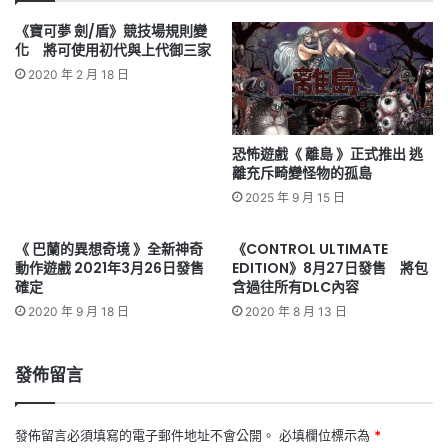
《寶可夢 劍/盾》競技場規則變
化 將可使用初代與上代御三家
2020 年 2 月 18 日
恐怖遊戲《 離島 》正式推出 逃
離充斥畸變怪物的孤島
2025 年 9 月 15 日
《 巴蘭的異想奇境 》全新神奇
《CONTROL ULTIMATE
動作遊戲 2021年3月26日發售
EDITION》8月27日發售 將包
確定
含過往所有DLC內容
2020 年 9 月 18 日
2020 年 8 月 13 日
發佈留言
發佈留言必須填寫的電子郵件地址不會公開。
必填欄位標示為
*