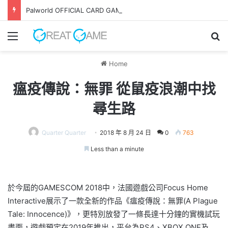
Palworld OFFICIAL CARD GAME 擴充包第 1 彈發售
Menu
Se
Home
瘟疫傳說：無罪 從鼠疫浪潮中找
尋生路
Quarter Quarter
2018 年 8 月 24 日
0
763
Less than a minute
於今屆的GAMESCOM 2018中，法國遊戲公司Focus Home
Interactive展示了一款全新的作品《瘟疫傳說：無罪(A Plague
Tale: Innocence)》，更特別放發了一條長達十分鐘的實機試玩
畫面，遊戲預定在2019年推出，平台為PS4、XBOX ONE及