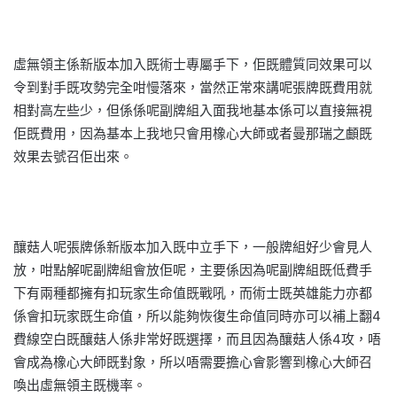
虛無領主係新版本加入既術士專屬手下，佢既體質同效果可以
令到對手既攻勢完全咁慢落來，當然正常來講呢張牌既費用就
相對高左些少，但係係呢副牌組入面我地基本係可以直接無視
佢既費用，因為基本上我地只會用橡心大師或者曼那瑞之顱既
效果去號召佢出來。
釀菇人呢張牌係新版本加入既中立手下，一般牌組好少會見人
放，咁點解呢副牌組會放佢呢，主要係因為呢副牌組既低費手
下有兩種都擁有扣玩家生命值既戰吼，而術士既英雄能力亦都
係會扣玩家既生命值，所以能夠恢復生命值同時亦可以補上翻4
費線空白既釀菇人係非常好既選擇，而且因為釀菇人係4攻，唔
會成為橡心大師既對象，所以唔需要擔心會影響到橡心大師召
喚出虛無領主既機率。