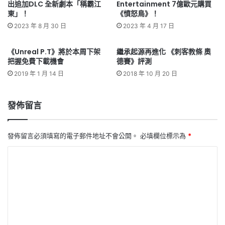
出追加DLC 全新劇本「稱霸江
Entertainment 7億歐元購買
東」！
《憤怒鳥》！
2023 年 8 月 30 日
2023 年 4 月 17 日
《Unreal P.T》將於本周下架
繼承起源再進化 《刺客教條 奧
把握免費下載機會
德賽》評測
2019 年 1 月 14 日
2018 年 10 月 20 日
發佈留言
發佈留言必須填寫的電子郵件地址不會公開。
必填欄位標示為
*
留
言
*