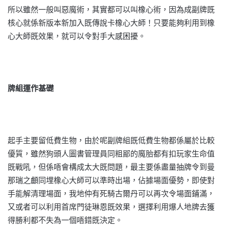
所以雖然一般叫惡魔術，其實都可以叫橡心術，因為成副牌既
核心就係新版本新加入既傳說卡橡心大師！只要能夠利用到橡
心大師既效果，就可以令對手大感困擾。
牌組運作基礎
起手主要留低費生物，由於呢副牌組既低費生物都係屬於比較
優質，雖然狗頭人圖書管理員同粗鄙的魔胎都有扣玩家生命值
既戰吼，但係唔會構成太大既問題，最主要係盡量抽牌令到曼
那瑞之顱同埋橡心大師可以準時出場，佔據場面優勢，即使對
手能解清理場面，我地仲有死騎古爾丹可以再次令場面鋪滿，
又或者可以利用首席門徒琳恩既效果，選擇利用爆人地牌去獲
得勝利都不失為一個唔錯既決定。