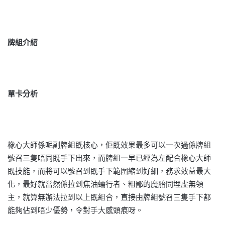
牌組介紹
單卡分析
橡心大師係呢副牌組既核心，佢既效果最多可以一次過係牌組
號召三隻唔同既手下出來，而牌組一早已經為左配合橡心大師
既技能，而將可以號召到既手下範圍縮到好細，務求效益最大
化，最好就當然係拉到焦油蠕行者、粗鄙的魔胎同埋虛無領
主，就算無辦法拉到以上既組合，直接由牌組號召三隻手下都
能夠佔到唔少優勢，令對手大感頭痕呀。