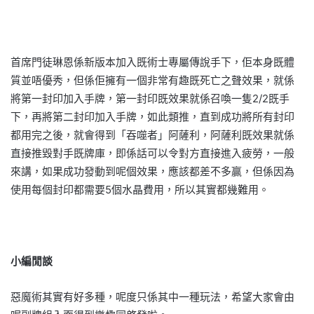
首席門徒琳恩係新版本加入既術士專屬傳說手下，佢本身既體
質並唔優秀，但係佢擁有一個非常有趣既死亡之聲效果，就係
將第一封印加入手牌，第一封印既效果就係召喚一隻2/2既手
下，再將第二封印加入手牌，如此類推，直到成功將所有封印
都用完之後，就會得到「吞噬者」阿薩利，阿薩利既效果就係
直接推毀對手既牌庫，即係話可以令對方直接進入疲勞，一般
來講，如果成功發動到呢個效果，應該都差不多贏，但係因為
使用每個封印都需要5個水晶費用，所以其實都幾難用。
小編閒談
惡魔術其實有好多種，呢度只係其中一種玩法，希望大家會由