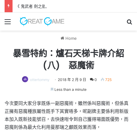
《 鬼武者 劍之道 》 實機試玩報告 源義經將是事件的起源！？
Menu
Se
Home
暴雪特約：爐石天梯卡牌介紹
(八) 惡魔術
ottertommy
2018 年 2 月 9 日
0
725
Less than a minute
今次要同大家分享既係一副惡魔術，雖然係叫惡魔術，但係真
正擁有惡魔種族屬性既手下其實唔多，呢副牌主要係利用新版
本加入既新技能號召，去快速咁令到自己獲得場面既優勢，而
惡魔則係為最大化利用曼那瑞之顱既效果而落，