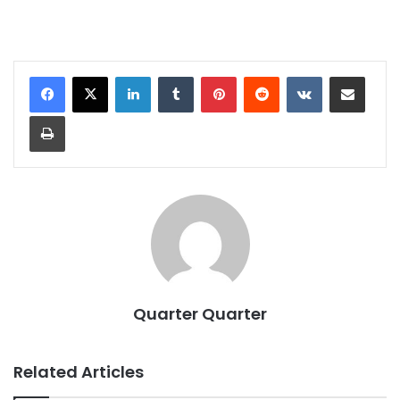
LinkedIn
Tumblr
Pinterest
Reddit
VKontakte
Share via Email
Print
Quarter Quarter
Related Articles