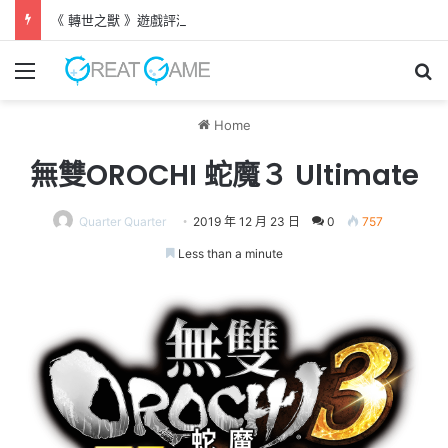
《 轉世之獸 》遊戲評測 失落世界中與巨犬冒險
Menu
Se
Home
無雙OROCHI 蛇魔３ Ultimate
Quarter Quarter
2019 年 12 月 23 日
0
757
Less than a minute