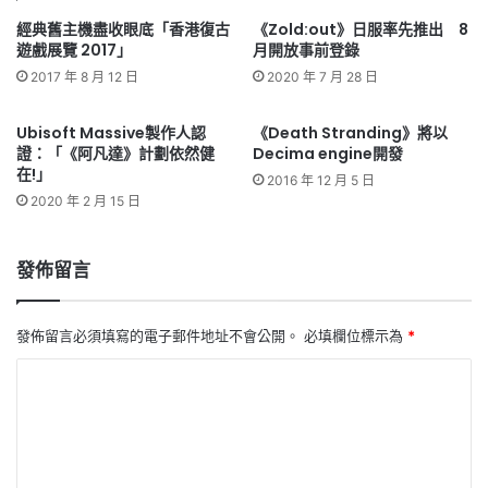
經典舊主機盡收眼底「香港復古
《Zold:out》日服率先推出 8
遊戲展覽 2017」
月開放事前登錄
2017 年 8 月 12 日
2020 年 7 月 28 日
Ubisoft Massive製作人認
《Death Stranding》將以
證：「《阿凡達》計劃依然健
Decima engine開發
在!」
2016 年 12 月 5 日
2020 年 2 月 15 日
發佈留言
發佈留言必須填寫的電子郵件地址不會公開。
必填欄位標示為
*
留
言
*