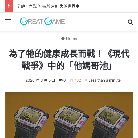
《 轉世之獸 》遊戲評測 失落世界中與巨犬冒險
Menu
Se
Home
為了牠的健康成長而戰！《現代
戰爭》中的「他媽哥池」
2020 年 3 月 5 日
0
732
Less than a minute