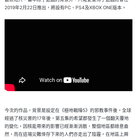
2019年2月22日推出，將設有PC、PS4及XBOX ONE版本。
今次的作品，背景是設定在《極地戰嚎5》的邪教事件後，全球
經過了核災害的17年後，第五集的希望郡發生了一個翻天覆地
的變化，因核能帶來的影響已經漸漸消散，整個地區都綠意盎
然，而在這場災難倖存下來的人們亦走出了陰霾，在地區上興