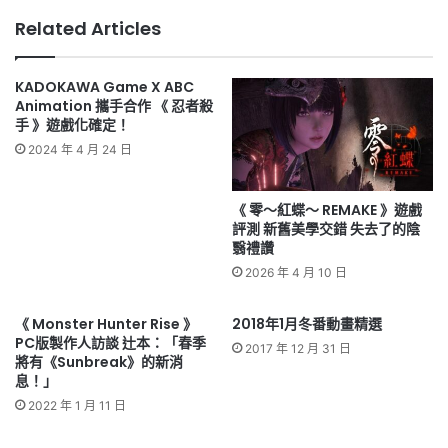
Related Articles
KADOKAWA Game X ABC
Animation 攜手合作 《 忍者殺
手 》遊戲化確定！
2024 年 4 月 24 日
《 零～紅蝶～ REMAKE 》遊戲
評測 新舊美學交錯 失去了的陰
翳禮讚
2026 年 4 月 10 日
《 Monster Hunter Rise 》
2018年1月冬番動畫精選
PC版製作人訪談 辻本：「春季
2017 年 12 月 31 日
將有《Sunbreak》的新消
息！」
2022 年 1 月 11 日