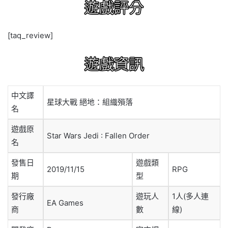
[taq_review]
中文譯
星球大戰 絕地：組織殞落
名
遊戲原
Star Wars Jedi : Fallen Order
名
發售日
遊戲類
2019/11/15
RPG
期
型
發行廠
遊玩人
1人(多人連
EA Games
商
數
線)