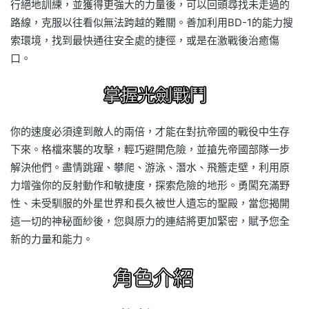
行絕地訓練，並獲得更強大的力量後，可以回頭尋找未走過的
路線，克服以往看似無法跨越的難關。善加利用BD-1的能力搜
索環境，找到最快通往安全處的捷徑，或是在激戰後治癒傷
口。
你的速度必須達到敵人的兩倍，才能在對抗帝國的戰役中生存
下來。格檔來襲的攻擊，輕巧避開危險，並搶先帝國部隊一步
解決他們。盡情跳躍、攀爬、游泳、潛水、飛簷走壁，利用原
力增強你的反射動作和敏捷度，探索危險的地形。勇闖充滿野
性、未受馴服的外星世界和長久被世人遺忘的聖殿，當您揭開
這一切的神秘面紗後，您與原力的連結將更加緊密，賦予您全
新的力量和能力。