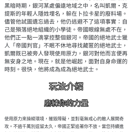
黑暗時期，銀河某處偏遠地域之中，名叫凱爾・克
提斯的年輕人隱姓埋名，躲在卜拉卡星的廢料場。
儘管他試圖遺忘過去，他仍逃避不了這項事實：自
己是殞落絕地組織的小學徒。帝國眼線無處不在，
他們正一點一滴掌控整個銀河。帝國的絕地武士獵
人「帝國判官」不眠不休地尋找藏匿的絕地武士，
凱爾既已被旁人發現使用原力，銀河對他而言便再
無安身之地。現在，就是他崛起，面對自身命運的
時刻。很快，他將成為成為絕地武士。
使用原力來操縱環境，摧毀障礙，並對毫無戒心的敵人展開奇
攻。不過千萬別逗留太久，帝國正緊追著你不放。當您持續進