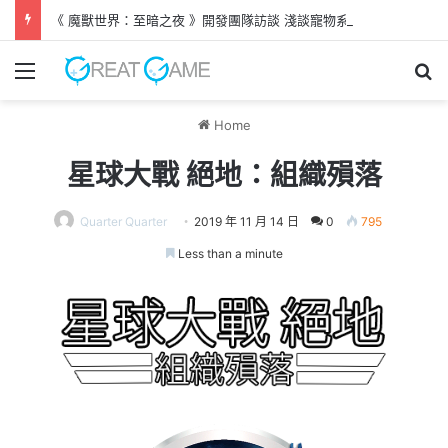
《 魔獸世界：至暗之夜 》開發團隊訪談 淺談寵物系統、盤蛇島新劇情
Menu
Se
Home
星球大戰 絕地：組織殞落
Quarter Quarter
2019 年 11 月 14 日
0
795
Less than a minute