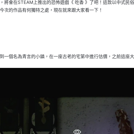
將會在STEAM上推出的恐怖遊戲《 吃香 》了吧！這款以中式民
今次的作品有何獨特之處，現在就來跟大家看一下！
到一個名為青言的小鎮，在一座古老的宅第中進行估價，之前這座