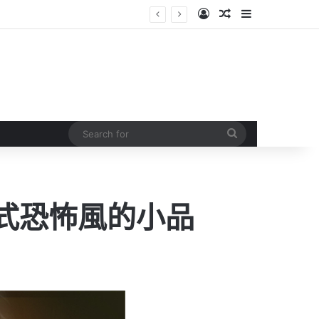
Log In
Random Article
Sidebar
Search
for
式恐怖風的小品