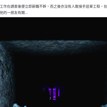
工作在調查後便立即辭職不幹，而之後亦沒有人敢接手這單工程，
他的一朋友有關…