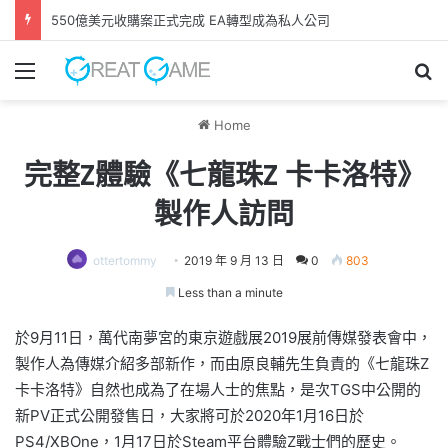
GAME FREAK全新作品《 轉世之獸 》 遊戲今日正式發售！
Menu
Se
Home
完整Z體驗《七龍珠Z 卡卡洛特》
製作人訪問
ottertommy
2019 年 9 月 13 日
0
803
Less than a minute
於9月11日，萬代南夢宮的東京遊戲展2019展前傳媒發表會中，
製作人為傳媒介紹多部新作，而由原良輔先生負責的《七龍珠Z
卡卡洛特》自然也成為了在場人士的焦點，是次TGS中公開的
新PV正式公開發售日，大家將可於2020年1月16日於
PS4/XBOne，1月17日於Steam平台體驗Z戰士們的歷史。