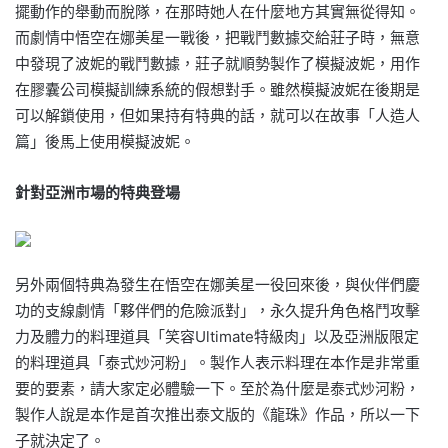
擺動作的舉動而脫隊，在那時她人在什麼地方其實無從得知。
而劇情中悟空在娜美星一戰後，把戰鬥數據交給莊子時，無意
中發現了波妮的戰鬥數據，莊子就順勢製作了模擬波妮，用作
在膠囊公司模擬訓練系統的假想對手。雖然模擬波妮在後期是
可以解鎖使用，但如果持有特典的話，就可以在故事「人造人
篇」後馬上使用模擬波妮。
針對亞洲市場的特典登場
另外兩個特典為發生在悟空在娜美星一役回來後，與伙伴們慶
功的支線劇情「夥伴們的危險派對」，永久提升角色格鬥攻擊
力及體力的料理道具「笑容Ultimate特級肉」以及亞洲版限定
的料理道具「泰式炒河粉」。製作人表示料理在本作是非常重
要的要素，請大家定必體驗一下。至於為什麼是泰式炒河粉，
製作人說是本作是首次推出泰文版的《龍珠》作品，所以一下
子就決定了。