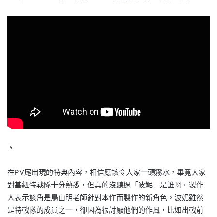
、
在PV尾出現的特典內容，相信應該令大家一頭霧水，畢竟大家
對基紐特戰隊十分熟悉，但真的沒聽過「波妮」是誰啊。製作
人表示該角是鳥山明老師針對本作而製作的新角色。波妮雖然
是特戰隊的成員之一，卻因為很討厭他們的作風，比如出戰前