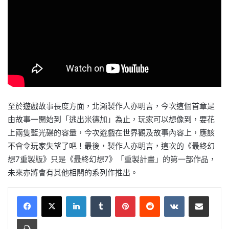
至於遊戲故事長度方面，北瀨製作人亦明言，今次這個首章是
由故事一開始到「逃出米德加」為止，玩家可以想像到，要花
上兩隻藍光碟的容量，今次遊戲在世界觀及故事內容上，應該
不會令玩家失望了吧！最後，製作人亦明言，這次的《最終幻
想7重製版》只是《最終幻想7》「重製計畫」的第一部作品，
未來亦將會有其他相關的系列作推出。
LinkedIn
Tumblr
Pinterest
Reddit
VKontakte
Share via Email
Print