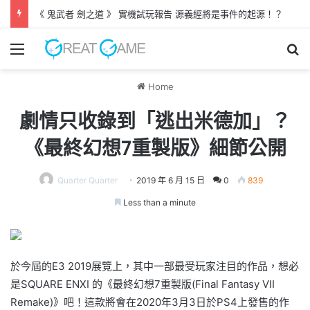
《 鬼武者 劍之道 》 實機試玩報告 源義經將是事件的起源！？
Menu
Se
Home
劇情只收錄到「逃出米德加」？
《最終幻想7重製版》細節公開
Quarter Quarter
2019 年 6 月 15 日
0
839
Less than a minute
於今屆的E3 2019展覽上，其中一部最受玩家注目的作品，想必
是SQUARE ENXI 的《最終幻想7重製版(Final Fantasy VII
Remake)》吧！這款將會在2020年3月3日於PS4上發售的作