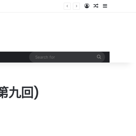
Log In
Random Article
Sidebar
Search
for
第九回)