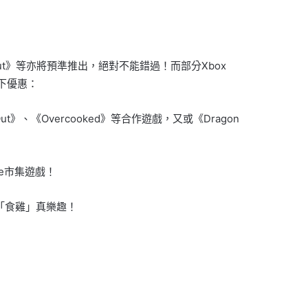
y Out》等亦將預準推出，絕對不能錯過！而部分Xbox
以下優惠：
Out》、《Overcooked》等合作遊戲，又或《Dragon
ive市集遊戲！
享受「食雞」真樂趣！