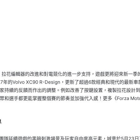
車包、拉花編輯器的改進和對電競化的進一步支持，遊戲更將迎來新一季的「Forza
der到2017年的Volvo XC90 R-Design，更新了超過6款經典
家持續的反饋而作出的調整。例如改善了按鍵設置，複製拉花設計
手都更能掌握整個賽的節奏並加強代入感！更多《Forza Motorsp
界
創作團隊延續遊戲的黑暗刺激場景及玩家自由度高元素，誠意於5月23日正式推