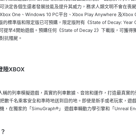
可決定各個生還者發展技能及提升其威力，務求人類文明不會在喪
e、Windows 10 PC平台、Xbox Play Anywhere 及X
的標準版和限定版已可預購，限定版附有《State of Decay: Year O
Pack，並可提早4開始遊戲。預購任何《State of Decay 2》下載版，可
對抗殭屍。
n》登陸XBOX
dition》是一款第一人稱的列車模擬遊戲，真實的列車數據、音效和運作，
責把數千名乘客安全和準時地送到目的地。即使是新手或老玩家，遊
家的「SimuGraph®」 遊戲車輛動力學引擎和「Unreal E
？