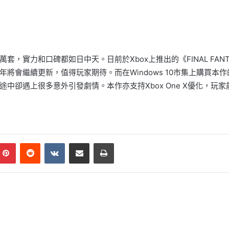
0萬套，實力和口碑都如日中天。日前於Xbox上推出的《FINAL FANTASY
會繼續更新，值得玩家期待。而在Windows 10市集上購買本作的
途中卻遇上很多意外引發劇情。本作亦支持Xbox One X優化，玩
mblr
Pinterest
Reddit
VKontakte
Share via Email
Print