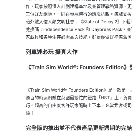
作，玩家按照個人計劃建構基地及並管理戰略資源，更
三位好友組隊，一同在喪屍橫行的環境抗敵。遊戲支援Xbox On
暗外敵入侵人類文明社會。《State of Decay 2》下載版
兌換碼：Independence Pack 和 Daybreak 
家載具和各種生存必需品與技能，好讓你做好準備奮勇
列車迷必玩 擬真大作
《Train Sim World®: Founders Editio
《Train Sim World®: Founders E
過百的時速飛馳在英國最繁忙的鐵路「HST」上，負
巧。超高的自由度客許玩家隨時上下車，充當乘客或司機，在獨
驗！
完全版的推出並不代表產品更新週期的完結