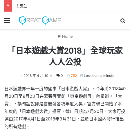
《 鬼武者 劍之道 》 實機試玩報告 源義經將是事件的起源！？
Menu
Se
Home
「日本遊戲大賞2018」全球玩家
人人公投
2018 年 4 月 10 日
0
752
Less than a minute
日本遊戲界一年一度的盛事「日本遊戲大賞」，今年將2018年9
月20日至9月23日在幕張展覽館「東京遊戲展」內舉辦。「大
賞」，換句話說即是會頒發各項年度大獎，官方現已開始了本
年度的「日本遊戲大賞」投票，截止日期為7月20日，大家可投
選由2017年4月1日至2018年3月31日，並於日本國內發行推出
的所有遊戲。