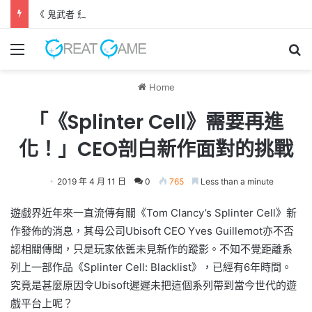
《 鬼武者 劍之道 》 實機試玩報告 源義經將是事件的起源！？
Menu
Se
Home
「《Splinter Cell》需要再進
化！」CEO剖白新作面對的挑戰
2019 年 4 月 11 日
0
765
Less than a minute
遊戲界近年來一直流傳有關《Tom Clancy’s Splinter Cell》新
作發佈的消息，其母公司Ubisoft CEO Yves Guillemot亦不否
認相關傳聞，只是玩家依舊未見新作的蹤影。不知不覺距離系
列上一部作品《Splinter Cell: Blacklist》，已經有6年時間。
究竟是甚麼原因令Ubisoft遲遲未把這個系列帶到當今世代的遊
戲平台上呢？