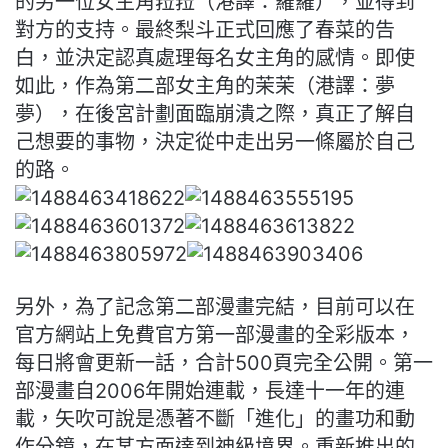
的另一位女主角菈菈（港譯：羅羅），並得到
對方的支持。最終梨斗正式回應了春菜的告
白，並決定認真處理每名
女主角的感情。即使
如此，作為第二部女主角的茉茉（港譯：夢
夢）
，在後宮計劃面臨崩潰之際，真正了解自
己想要的事物，決定從中走
出另一條屬於自己
的路。
另外，為了記念第二部漫畫完結，目前可以在
官方網站上免費官方第
一部漫畫的全彩版本，
每日將會更新一話，合計500頁完全公開。
第一
部漫畫自2006年開始連載，長達十一年的連
載，矢吹可說是
憑著不斷「進化」的畫功和動
作分鏡，在某方面達到神級境界。重新
推出的