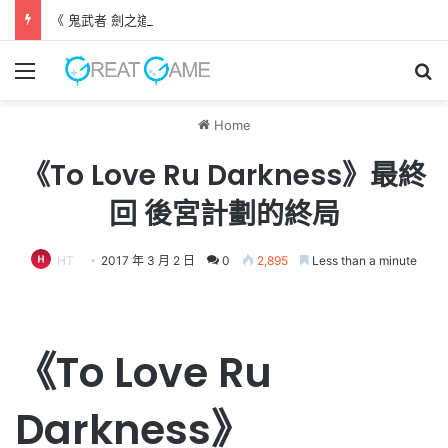
《 鬼武者 劍之道 》 實機試玩報告 源義經將是事件的起源！？
Menu
Se
Home
《To Love Ru Darkness》最終
回 後宮計劃的終局
HT
2017 年 3 月 2 日
0
2,895
Less than a minute
《To Love Ru
Darkness》