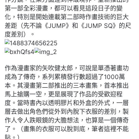
第一部全彩漫畫，都可以看見這段日子的變
化，特別是開始連
載第二部時作畫技術的巨大
差距（先不論《JUMP》和《JUMP SQ》的尺
度差別）。
作為漫畫家的矢吹健太郎，可說是單憑著畫功
成為了傳奇，系列累積
發行數超過了1000萬
本。其漫畫第二部推出的三本畫集，首本推
出
馬上搶購一空，更是展現了作品的受歡迎程
度。當時書內以透明膠
片和外盒的外式，一層
層去做出角色們從外到內脫下衣服的差別，
製
作人令人跌眼鏡的大膽想法，也算是一個傳奇
了。（
畫集的衣服可以脫到底，筆者這裡不能
貼。）