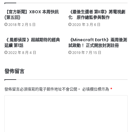
【官方新聞】XBOX 本周快訊
《最後生還者 第II章》將電視劇
(第五回)
化 原作總監參與製作
2018 年 2 月 5 日
2020 年 3 月 6 日
《 風都偵探 》超越期待的經典
《Minecraft Earth》兩周後測
延續 第1話
試啟動！ 正式開放封測註冊
2022 年 8 月 4 日
2019 年 7 月 15 日
發佈留言
發佈留言必須填寫的電子郵件地址不會公開。
必填欄位標示為
*
留
言
*