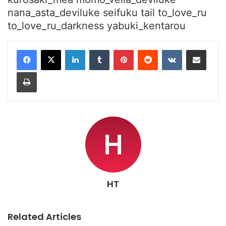
LinkedIn
Tumblr
Pinterest
Reddit
VKontakte
Share via Email
Print
HT
Related Articles