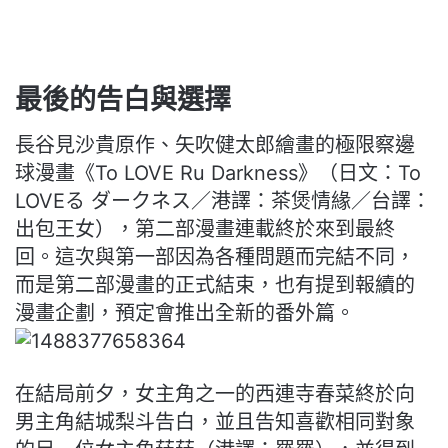
最後的告白與選擇
長谷見沙貴原作、矢吹健太郎繪畫的極限察邊
球漫畫《To LOVE Ru Darkness》（日文：To
LOVEる ダークネス／港譯：茶煲情緣／台譯：
出包王女），第二部漫畫連載
終於來到最終
回。這次與第一部因為各種問題而完結不同，
而是第二
部漫畫的正式結束，也有提到報續的
漫畫企劃，預定會推出全新的番
外篇。
在結局前夕，女主角之一的西連寺春菜終於向
男主角結城梨斗告白，
並且告知喜歡相同對象