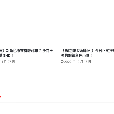
XIV》新角色原來有跡可尋？ 沙特王
《 鋼之鍊金術師 M 》今日正式推
 SNK ！
強的鋼鍊角色小隊！
11 月 27 日
2022 年 12 月 15 日
*