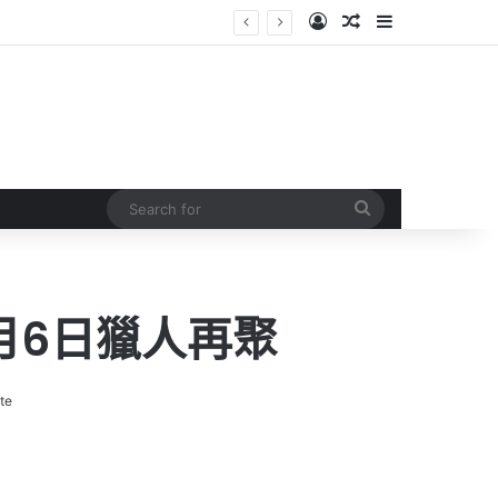
Log In
Random Article
Sidebar
Search
for
9月6日獵人再聚
te