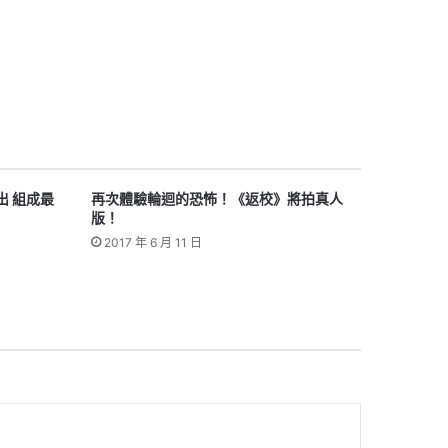
出 組成最
再次體驗輪迴的恐怖！《返校》將拍真人
版！
2017 年 6 月 11 日