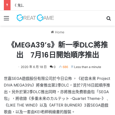
《 鬼武者 劍之道 》 實機試玩報告 源義經將是事件的起源！？
Menu
Se
Home
《MEGA39’s》新一季DLC將推
出 7月16日開始順序推出
2020 年 6 月 18 日
0
686
Less than a minute
世嘉SEGA遊戲股份有限公司於今日公佈 ，《初音未來 Project
DIVA MEGA39’s》將會推出第2季DLC，並於7月16日起順序推
出。另外於第2季DLC推出同時，亦將推出免費歌曲包「SEGA
包」，將收錄《多重未来のカルテット -Quartet Theme-》﹑
《LIKE THE WIND》以及《AFTER BURNER》3首SEGA遊戲
歌曲，以及一套由KEI老師稍繪畫的服裝。