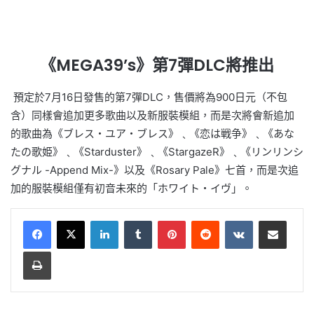
《MEGA39’s》第7彈DLC將推出
預定於7月16日發售的第7彈DLC，售價將為900日元（不包
含）同樣會追加更多歌曲以及新服裝模組，而是次將會新追加
的歌曲為《ブレス・ユア・ブレス》﹑《恋は戦争》﹑《あな
たの歌姫》﹑《Starduster》﹑《StargazeR》﹑《リンリンシ
グナル -Append Mix-》以及《Rosary Pale》七首，而是次追
加的服裝模組僅有初音未來的「ホワイト・イヴ」。
LinkedIn
Tumblr
Pinterest
Reddit
VKontakte
Share via Email
Print