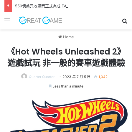
550億美元收購案正式完成 EA轉型成為私人公司
Menu
Se
Home
《Hot Wheels Unleashed 2》
遊戲試玩 非一般的賽車遊戲體驗
Quarter Quarter
2023 年 7 月 5 日
1,042
Less than a minute