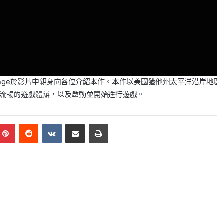
Mathijs de Jonge於影片中親身向各位介紹本作。本作以美國猶他州
更流暢的遊戲體辦，以及啟動並開始進行遊戲。
mblr
Pinterest
Reddit
VKontakte
Share via Email
Print