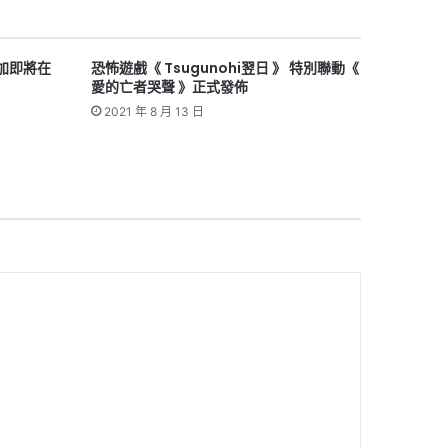
莫加即將在
恐怖遊戲《 Tsugunohi翌日 》 特別聯動《
愛的亡者哭聲 》正式發佈
2021 年 8 月 13 日