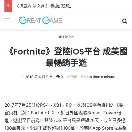
《 鬼武者 劍之道 》 實機試玩報告 源義經將是事件的起源！？
Menu
Se
Home
《Fortnite》登陸iOS平台 成美國
最暢銷手遊
2018 年 4 月 9 日
0
785
Less than a minute
2017年7月25日於PS4、XB1、PC，以及iOS平台推出的《要
塞英雄（英：Fortnite）》，近日外國媒體Sensor Tower報
道，遊戲至目前為止登陸 iOS 平台只是短短20天，收入已多達
180萬美元，全球下載數超過1,100萬，於美國App Store成為暢