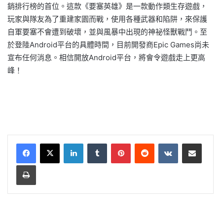
銷排行榜的首位。
這款《要塞英雄》是一款動作類生存遊戲，
玩家與隊友為了重建家園而戰，使用各種武器和陷阱，來保護
自軍要塞不會遭到破壞，並與風暴中出現的神祕怪獸戰鬥。
至
於登陸Android平台的具體時間，目前開發商Epic Games尚未
宣布任何消息。相信開放Android平台，將會令遊戲走上更高
峰！
LinkedIn
Tumblr
Pinterest
Reddit
VKontakte
Share via Email
Print