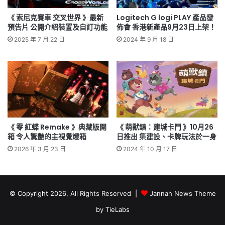
《 索尼克賽車 交叉世界 》最新
Logitech G logi PLAY 產品發
預告片 公開介紹裝置及自訂功能
佈會 香港新產品9月23日上架！
2025 年 7 月 22 日
2024 年 9 月 18 日
《 零 紅蝶 Remake 》典藏版開
《 萌獸鎮：建城卡鬥 》10月26
箱 令人驚艷的主視覺燈箱
日推出 集建設、卡牌玩法於一身
2026 年 3 月 23 日
2024 年 10 月 17 日
© Copyright 2026, All Rights Reserved |
Jannah News Theme
by TieLabs