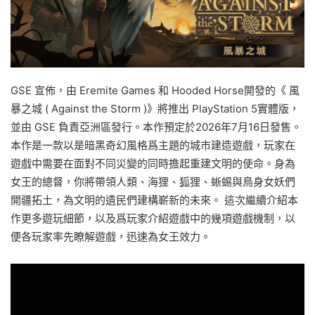
GSE 宣佈，由 Eremite Games 和 Hooded Horse開發的《 風
暴之城 ( Against the Storm )》將推出 PlayStation 5實體版，
並由 GSE 負責亞洲區發行。本作預定於2026年7月16日發售。
本作是一款以是暗黑奇幻風格爲主題的城市建造遊戲，玩家在
遊戲中需要在面對不同災變的同時擔起重建文明的使命。身為
女王的總督，你將帶領人類、海狸、狐狸、蜥蜴與鳥身女妖們
開疆拓土，為文明的遺民們建構嶄新的未來。 這次繼續介紹本
作更多遊玩細節，以及爲玩家介紹遊戲中的幾項遊戲機制，以
便各玩家率先瞭解遊戲，迅速為女王效力。