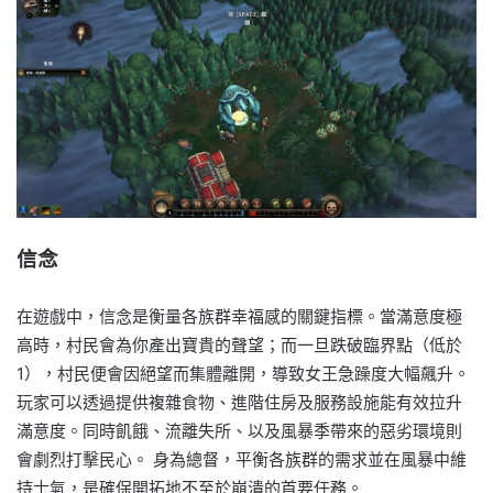
信念
在遊戲中，信念是衡量各族群幸福感的關鍵指標。當滿意度極
高時，村民會為你產出寶貴的聲望；而一旦跌破臨界點（低於
1），村民便會因絕望而集體離開，導致女王急躁度大幅飆升。
玩家可以透過提供複雜食物、進階住房及服務設施能有效拉升
滿意度。同時飢餓、流離失所、以及風暴季帶來的惡劣環境則
會劇烈打擊民心。 身為總督，平衡各族群的需求並在風暴中維
持士氣，是確保開拓地不至於崩潰的首要任務。