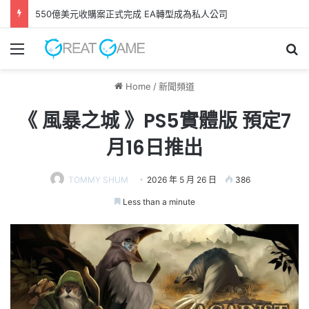
550億美元收購案正式完成 EA轉型成為私人公司
Menu
Se
Home
/
新聞頻道
《 風暴之城 》PS5實體版 預定7
月16日推出
TOMMY SHUM
2026 年 5 月 26 日
386
Less than a minute