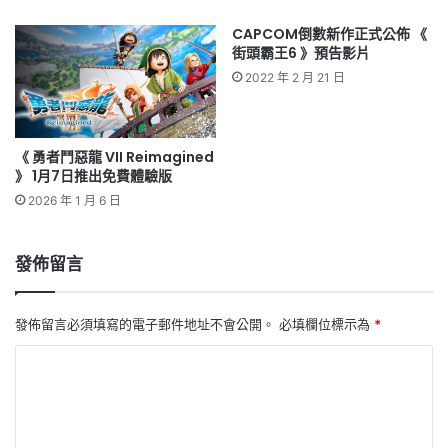
CAPCOM倒數新作正式公佈 《
街頭霸王6 》預告影片
2022 年 2 月 21 日
《 勇者鬥惡龍 VII Reimagined
》 1月7日推出免費體驗版
2026 年 1 月 6 日
發佈留言
發佈留言必須填寫的電子郵件地址不會公開。
必填欄位標示為
*
留
言
*