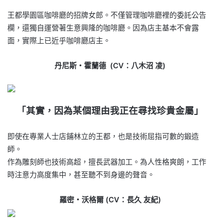
王都學園區咖啡廳的招牌女郎。不僅管理咖啡廳裡的委託公告
欄，還獨自運營著生意興隆的咖啡廳。因為店主基本不會露
面，實際上已近乎咖啡廳店主。
丹尼斯・霍蘭德 (CV：八木沼 凌)
「其實，因為某個理由我正在尋找珍貴金屬」
即使在專業人士店鋪林立的王都，也是技術屈指可數的鍛造
師。
作為雕刻師也技術高超，擅長武器加工。為人性格爽朗，工作
時注意力高度集中，甚至聽不到身邊的聲音。
羅密・沃格爾 (CV：長久 友紀)