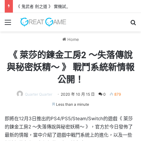
《 鬼武者 劍之道 》 實機試玩報告 源義經將是事件的起源！？
Menu
Se
Home
《 萊莎的鍊金工房2 ～失落傳說
與秘密妖精～ 》 戰鬥系統新情報
公開！
Quarter Quarter
2020 年 10 月 15 日
0
879
Less than a minute
即將在12月3日推出的PS4/PS5/Steam/Switch的遊戲《 萊莎
的鍊金工房2 ～失落傳說與秘密妖精～ 》，官方於今日發佈了
最新的情報，當中介紹了遊戲中戰鬥系統上的進化，以及一些