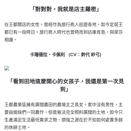
「對對對，我就是店主羅密」
在王都開店的女性。曾經作為旅行商人巡遊各地，如今定居王
都已有一段時日。旅行商人時代也曾時而到訪庫肯島，與萊莎
相識。
卡珊德拉・卡佩利 (CV：鈴代 紗弓)
「看到田地這麼開心的女孩子，我還是第一次見
到」
王都農業區擁有廣闊農田的農場主之長女。家中沒有男性，主
要由姐妹們一同農作，但是無法完全照料廣闊的土地，如今只
生產滿足生活最低需求之物，煩惱之源在於不知如何處置多餘
的休耕土地。