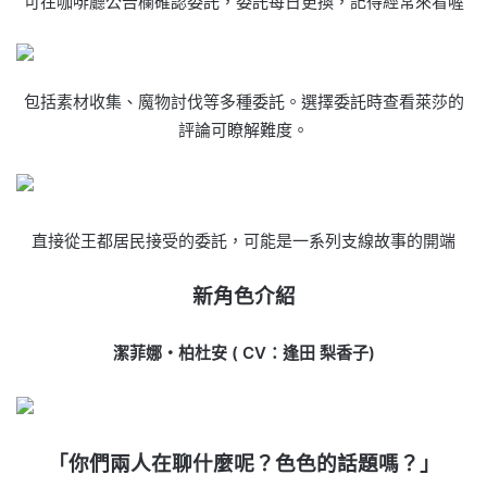
可在咖啡廳公告欄確認委託，委託每日更換，記得經常來看喔
包括素材收集、魔物討伐等多種委託。選擇委託時查看萊莎的
評論可瞭解難度。
直接從王都居民接受的委託，可能是一系列支線故事的開端
新角色介紹
潔菲娜・柏杜安 ( CV：逢田 梨香子)
「你們兩人在聊什麼呢？色色的話題嗎？」