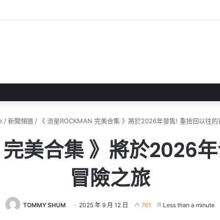
 》 實機試玩報告 源義經將是事件的起源！？
e
/
新聞頻道
/
《 流星ROCKMAN 完美合集 》將於2026年發售! 重拾回以往
N 完美合集 》將於2026
冒險之旅
TOMMY SHUM
2025 年 9 月 12 日
761
Less than a minute