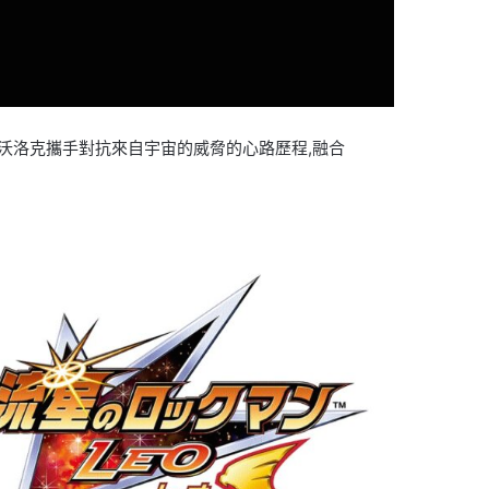
星河昴與沃洛克攜手對抗來自宇宙的威脅的心路歷程,融合