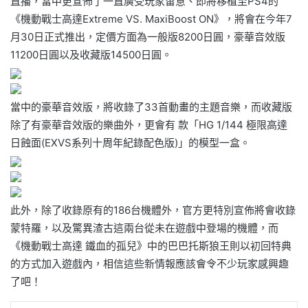
直播，當中更宣佈了一直廣受玩家留意、即將移植至PS4的
《機動戰士高達Extreme VS. MaxiBoost ON》，將會在今年7
月30日正式推出，定價方面為一般版8200日圓，豪華音效版
11200日圓以及收藏版14500日圓。
當中的豪華音效版，將收錄了33首動畫的主題音樂，而收藏版
除了有豪華音效版的樂曲外，更會有 款「HG 1/144 極限高達
日蝕面(EXVS系列十周年紀錄配色版)」的模型一盒。
此外，除了收錄原有的186台機體外，官方更特別宣佈將會收錄
蒙特羅，以及驚異渣古這兩台從未在遊戲中登場的機體，而
《機動戰士高達 鐵血的孤兒》中的巴巴托斯狼王則以初回特典
的方式加入遊戲內，相信這些新情報應該會令不少玩家感興趣
了吧！