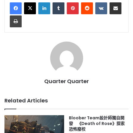
LinkedIn
Tumblr
Pinterest
Reddit
VKontakte
Share via Email
Print
Quarter Quarter
Related Articles
Bloober Team設計師獨自開
發 《Death of Rose》探索
恐怖廢校