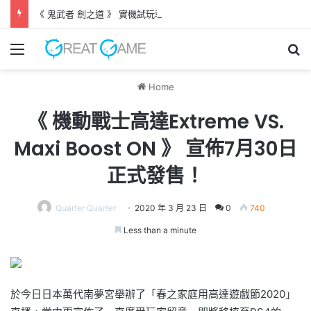
《 鬼武者 劍之道 》 實機試玩報告 源義經將是事件的起源！？
Menu
Se
Home
《 機動戰士高達Extreme VS.
Maxi Boost ON 》 宣佈7月30日
正式發售！
Quarter Quarter
2020 年 3 月 23 日
0
740
Less than a minute
於今日日本萬代南夢宮舉辦了「春之家庭用高達遊戲節2020」