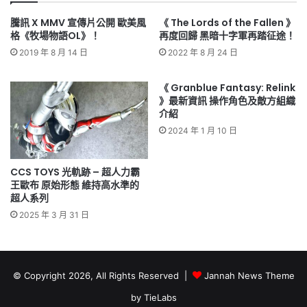
騰訊 X MMV 宣傳片公開 歐美風
《 The Lords of the Fallen 》
格《牧場物語OL》！
再度回歸 黑暗十字軍再踏征途！
2019 年 8 月 14 日
2022 年 8 月 24 日
《 Granblue Fantasy: Relink
》最新資訊 操作角色及敵方組織
介紹
2024 年 1 月 10 日
CCS TOYS 光軌跡 – 超人力霸
王歐布 原始形態 維持高水準的
超人系列
2025 年 3 月 31 日
© Copyright 2026, All Rights Reserved |
Jannah News Theme
by TieLabs