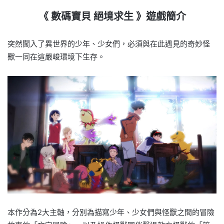
《 數碼寶貝 絕境求生 》遊戲簡介
突然闖入了異世界的少年、少女們，必須與在此遇見的奇妙怪
獸一同在這嚴峻環境下生存。
本作分為2大主軸，分別為描寫少年、少女們與怪獸之間的冒險