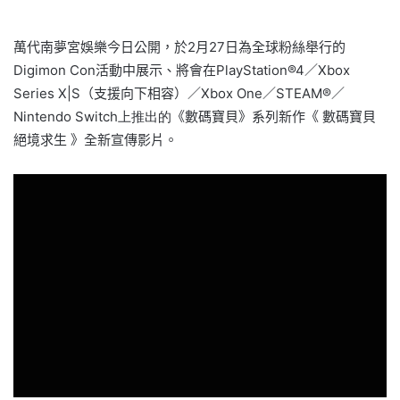
萬代南夢宮娛樂今日公開，於2月27日為全球粉絲舉行的
Digimon Con活動中展示、將會在
PlayStation®4
／
Xbox
Series X|S
（支援向下相容）／
Xbox One
／
STEAM®
／
Nintendo Switch上推出的
《數碼寶貝》系列新作《 數碼寶貝
絕境求生 》全新宣傳影片。