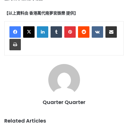
【以上資料由 香港萬代南夢宮娛樂 提供】
LinkedIn
Tumblr
Pinterest
Reddit
VKontakte
Share via Email
Print
Quarter Quarter
Related Articles