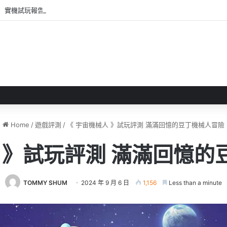
 》 實機試玩報告 源義經將是事件的起源！？
Home
/
遊戲評測
/
《 宇宙機械人 》試玩評測 滿滿回憶的豆丁機械人冒險
 》試玩評測 滿滿回憶
TOMMY SHUM
2024 年 9 月 6 日
1,156
Less than a minute