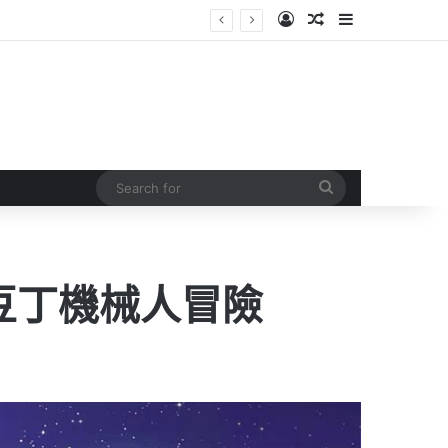
Log In
Random Article
Sidebar
Search
for
的豆丁機械人冒險