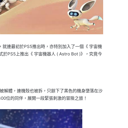
物，就連最初於PS5推出時，亦特別加入了一個《 宇宙機
S5上推出《 宇宙機器人 ( Astro Bot )》，究竟今
慘被解體，連機殼也被拆，只餘下了黑色的機身墮落在沙
300位的同伴，展開一段緊張刺激的冒險之旅！