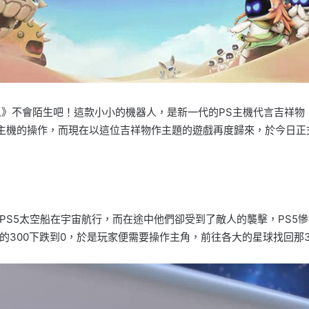
宙機器人》不會陌生吧！這款小小的機器人，是新一代的PS主機代言吉祥
讓大家熟悉新主機的操作，而現在以這位吉祥物作主題的遊戲再度歸來，於今日正式於P
PS5太空船在宇宙航行，而在途中他們卻受到了敵人的襲擊，PS5
的300下跌到0，於是玩家便需要操作主角，前往各大的星球找回那