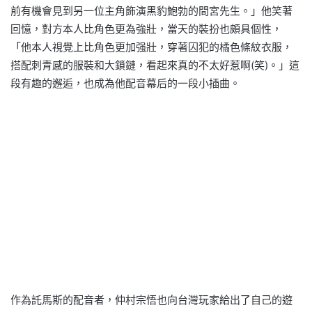
前有機會見到另一位主角飾演黑豹鮑勃的間宮先生。」他笑著
回憶，對方本人比角色更為強壯，當天的裝扮也頗具個性，
「他本人視覺上比角色更加强壯，穿著囚犯的橘色條紋衣服，
搭配刺青感的服裝和大鎖鏈，看起來真的不太好惹啊(笑)。」這
段有趣的邂逅，也成為他配音幕后的一段小插曲。
作為託馬斯的配音者，仲村宗悟也向台灣玩家給出了自己的遊