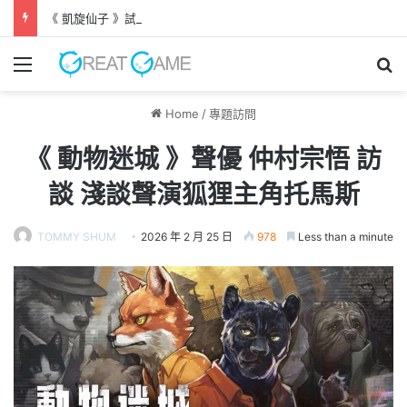
《 凱旋仙子 》試玩版推出 以女子騎術學校作主題
Menu
Se
Home
/
專題訪問
《 動物迷城 》聲優 仲村宗悟 訪
談 淺談聲演狐狸主角托馬斯
TOMMY SHUM
2026 年 2 月 25 日
978
Less than a minute