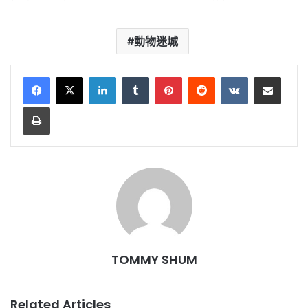
動物迷城
LinkedIn
Tumblr
Pinterest
Reddit
VKontakte
Share via Email
Print
TOMMY SHUM
Related Articles