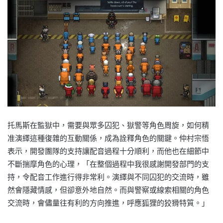
托馬斯在監獄中，需要與眾多囚犯、獄警等角色周旋，如何精
准演繹這種復雜的互動關係，成為詮釋角色的關鍵。仲村宗悟
表示，開發團隊的支持讓配音過程十分順利，而他也在細節中
不斷揣摩角色的心理，「在整個過程中我很感謝開發部門的支
持，令配音工作進行得非常利。演繹與不同囚犯的交流時，雖
然會隱藏情感，但卻意外地自然。而與警察或線索相關的角色
交流時，會儘量往有利的方向推進，呼應狐狸的狡猾特質。」