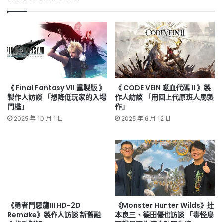
《 Final Fantasy VII 重製版 》
《 CODE VEIN 噬血代碼 II 》製
製作人訪談 「想降低玩家的入場
作人訪談 「用回上代原班人馬製
門檻」
作」
2025 年 10 月 1 日
2025 年 6 月 12 日
《勇者鬥惡龍III HD-2D
《Monster Hunter Wilds》辻
Remake》製作人訪談 新舊融
本良三、德田優也訪談 「毒怪鳥