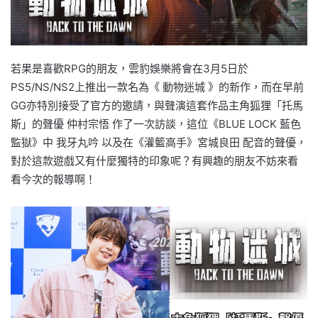
若果是喜歡RPG的朋友，雲豹娛樂將會在3月5日於
PS5/NS/NS2上推出一款名為《 動物迷城 》的新作，而在早前
GG亦特別接受了官方的邀請，與聲演這套作品主角狐狸「托馬
斯」的聲優 仲村宗悟 作了一次訪談，這位《BLUE LOCK 藍色
監獄》中 我牙丸吟 以及在《灌籃高手》宮城良田 配音的聲優，
對於這款遊戲又有什麼獨特的印象呢？有興趣的朋友不妨來看
看今次的報導啊！