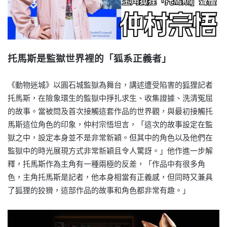
托馬斯是監獄世界裡的「狐系正義者」
《動物迷城》以圓石城監獄為舞台，講述遭受陷害的狐狸記者
托馬斯，在險象環生的監獄中掙扎求生、收集證據、洗清冤屈
的故事。當被問及首次接觸這套作品的世界觀，與最初接觸托
馬斯這位角色的印象，仲村宗悟坦言，「這次的故事設定在監
獄之中，設定本身並不是非常新穎。但其中的角色以及他們在
監獄中的時光展現方式非常新穎且令人驚訝。」他作進一步解
釋，托馬斯作為主角有一種兩極的反差，「作品中有很多角
色，主角托馬斯是記者，他本身相當有正義感，但同時又兼具
了狐狸的狡猾，這部作品的故事和角色都非常有趣。」