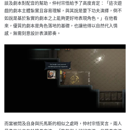
談及劇本對配音的幫助，仲村宗悟給予了高度肯定：「這次遊
戲的劇本主體紮實且容易理解，與其說是要下功夫演繹，倒不
如說是基於紮實的劇本之上能夠更好地表現角色。」在他看
來，優質的劇本是角色落地的基礎，也讓他得以自然代入情
感，無需刻意設計表演節奏。
而當被問及自身與托馬斯的相似之處時，仲村宗悟笑言，兩人