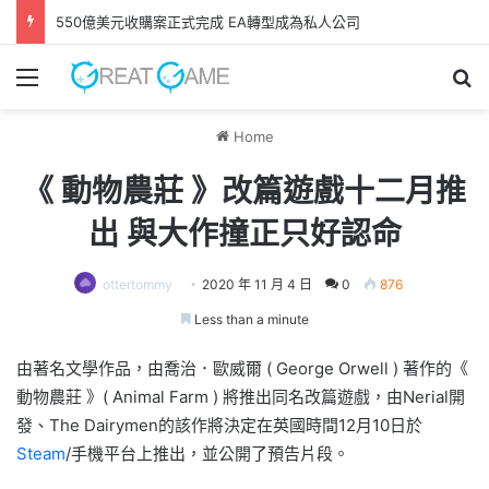
550億美元收購案正式完成 EA轉型成為私人公司
Menu
Se
Home
《 動物農莊 》改篇遊戲十二月推
出 與大作撞正只好認命
ottertommy
2020 年 11 月 4 日
0
876
Less than a minute
由著名文學作品，由喬治．歐威爾 ( George Orwell ) 著作的《
動物農莊 》( Animal Farm ) 將推出同名改篇遊戲，由Nerial開
發、The Dairymen的該作將決定在英國時間12月10日於
Steam
/手機平台上推出，並公開了預告片段。