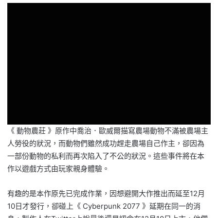
《 動物農莊 》原作中喬治．歐威爾描寫農場動物不滿被農場主
人勞役的狀況，而動物們雖然成功趕走農場自己作主，卻因為
一部份動物的私利而再次陷入了不公的狀況。這些事件將在本
作以遊戲方式由玩家親身體驗。
有趣的是本作原先已完成作業，因想避開大作推出而延至12月
10日才發行，卻碰上《 Cyberpunk 2077 》延期在同一的消