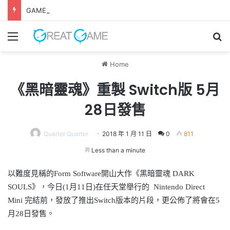
GAME FREAK全新作品《 轉世之獸 》 遊戲今日正式發售！
Menu
Se
Home
《黑暗靈魂》重製 Switch版 5月
28日發售
Quarter Quarter
2018 年 1 月 11 日
0
811
Less than a minute
以難度見稱的
Form Software
開山大作《黑暗靈魂
DARK
SOULS
》，今日
(1
月
11
日
)
在任天堂舉行的
Nintendo Direct
Mini
完結前，發放了推出
Switch
版本的片段，更公佈了將會在
5
月
28
日發售。