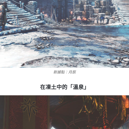
新據點：月辰
在凍土中的「溫泉」