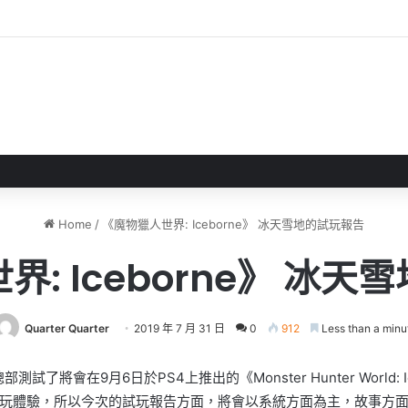
 》 實機試玩報告 源義經將是事件的起源！？
Home
/
《魔物獵人世界: Iceborne》 冰天雪地的試玩報告
: Iceborne》 冰
Quarter Quarter
2019 年 7 月 31 日
0
912
Less than a minu
了將會在9月6日於PS4上推出的《Monster Hunter World: Ic
玩體驗，所以今次的試玩報告方面，將會以系統方面為主，故事方面則