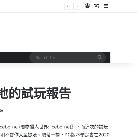
Log In
Random Article
Sidebar
Search
for
天雪地的試玩報告
te
eborne (魔物獵人世界: Iceborne)》，而這次的試玩
不會作大量提及。順帶一提，PC版本預定會在2020