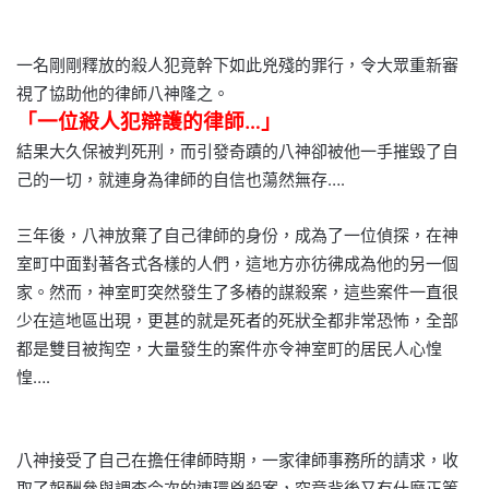
一名剛剛釋放的殺人犯竟幹下如此兇殘的罪行，令大眾重新審
視了協助他的律師八神隆之。
「一位殺人犯辯護的律師…」
結果大久保被判死刑，而引發奇蹟的八神卻被他一手摧毀了自
己的一切，就連身為律師的自信也蕩然無存….
三年後，八神放棄了自己律師的身份，成為了一位偵探，在神
室町中面對著各式各樣的人們，這地方亦彷彿成為他的另一個
家。然而，神室町突然發生了多樁的謀殺案，這些案件一直很
少在這地區出現，更甚的就是死者的死狀全都非常恐怖，全部
都是雙目被掏空，大量發生的案件亦令神室町的居民人心惶
惶….
八神接受了自己在擔任律師時期，一家律師事務所的請求，收
取了報酬參與調查今次的連環兇殺案，究竟背後又有什麼正等