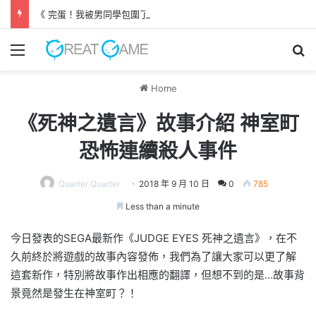
《 完蛋！我被男同學包圍了 》 高中生自製STEAM免費遊戲
Menu
Se
Home
《死神之遺言》故事介紹 神室町
恐怖連續殺人事件
Quarter Quarter
2018 年 9 月 10 日
0
785
Less than a minute
今日發表的SEGA最新作《JUDGE EYES 死神之遺言》，在不
久前終於將遊戲的故事內容發佈，我們為了讓大家可以更了解
這套新作，特別將故事作出相應的翻譯，但想不到的是…故事背
景竟然是發生在神室町？！