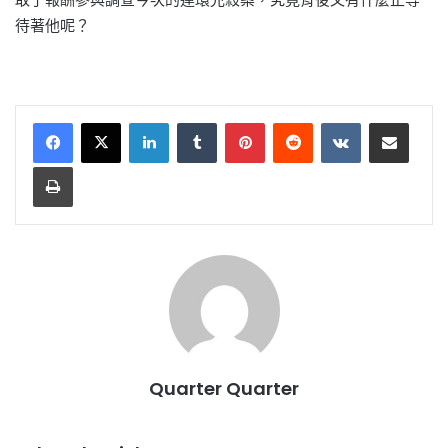
待著他呢？
LinkedIn
Tumblr
Pinterest
Reddit
VKontakte
Share via Email
Print
Quarter Quarter