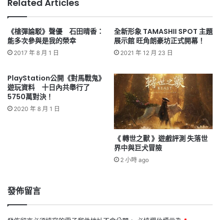
Related Articles
《槍彈論駁》聲優 石田晴香：
全新形象 TAMASHII SPOT 主題
能多次參與是我的榮幸
展示館 旺角朗豪坊正式開幕！
2017 年 8 月 1 日
2021 年 12 月 23 日
PlayStation公開《對馬戰鬼》
遊玩資料 十日內共舉行了
5750萬對決！
2020 年 8 月 1 日
《 轉世之獸 》遊戲評測 失落世
界中與巨犬冒險
2 小時 ago
發佈留言