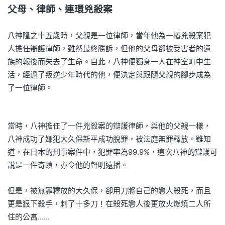
父母、律師、連環兇殺案
八神隆之十五歲時，父親是一位律師，當年他為一樁兇殺案犯
人擔任辯護律師，雖然最終勝訴，但他的父母卻被受害者的遺
族的報後而失去了生命。自此，八神便獨身一人在神室町中生
活，經過了叛逆少年時代的他，便決定與跟隨父親的腳步成為
了一位律師。
當時，八神擔任了一件兇殺案的辯護律師，與他的父親一樣，
八神成功了嫌犯大久保新平成功脫罪，被法庭無罪釋放。雖知
道，在日本的刑事案件中，犯罪率為99.9%，這次八神的辯護可
說是一件奇蹟，亦令他的聲明遠播。
但是，被無罪釋放的大久保，卻用刀將自己的戀人殺死，而且
更是狠下殺手，刺了十多刀！在殺死戀人後更放火燃燒二人所
住的公寓……