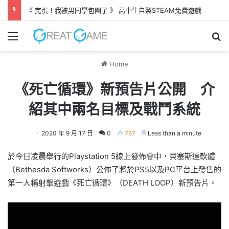
《 完蛋！我被男同學包圍了 》 高中生自製STEAM免費遊戲
Menu
Se
Home
《死亡循環》新預告片公開 介
紹其中兩名目標及戰鬥系統
2020 年 9 月 17 日
0
767
Less than a minute
於今日凌晨舉行的Playstation 5線上發佈會中，貝塞斯達軟體
（Bethesda Softworks）公佈了將於PS5以及PC平台上發售的
第一人稱射擊遊戲《死亡循環》（DEATH LOOP）新預告片。