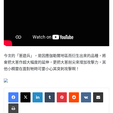
今次的「蔥遊兵」，是因應伽勒爾地區而衍生出來的品種，將
會把大蔥作超大幅度的延伸，更把大蔥削尖來增加攻擊力，其
他小精靈在面對牠時可要小心其突刺攻擊啊！
LinkedIn
Tumblr
Pinterest
Reddit
VKontakte
Share via Email
Print